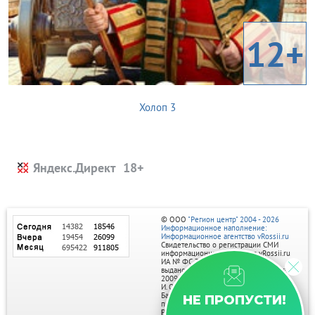
12+
Холоп 3
Яндекс.Директ
© ООО
"Регион центр" 2004 - 2026
Информационное наполнение:
Информационное агентство vRossii.ru
Свидетельство о регистрации СМИ
информационного агентства vRossii.ru
ИА № ФС 77‑35502
выдано РОСКОМНАДЗОРом 04 марта
2009г.
И. О. Главного редактора Нарыков А. Н.
Баннеры на портале размещаются на
НЕ ПРОПУСТИ!
правах рекламы.
Реклама на портале: