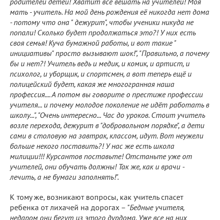
родителей детей! Хватит всё вешать на учителей! Моя
мать - учитель. На мой день рождения её никогда нет дома
- потому что она " дежурит", чтобы ученики никуда не
попали! Сколько будет продолжаться это?! У них есть
своя семья! Куча бумажной работы, и вот такие "
инициативы" просто вызывают шок!", "Правильно, а почему
бы и нет?! Учитель ведь и медик, и комик, и артист, и
психолог, и уборщик, и спортсмен, а вот теперь ещё и
полицейский будет, какая же многогранная наша
профессия.... А потом вы говорите о престиже профессии
учителя... и почему молодое поколение не идёт работать в
школу...", "Очень интересно... Час до уроков. Стоит учитель
возле перехода, дежурит в "добровольном порядке", а дети
сами в столовую на завтрак, классом, идут. Вот неужели
больше некого поставить?! У нас же есть школа
милиции!!! Курсантов поставьте! Отстаньте уже от
учителей, они обучать должны! Так же, как и врачи -
лечить, а не бумаги заполнять!".
К тому же, возникают вопросы, как учитель спасет
ребенка от лихачей на дорогах – "
Бедные учителя,
недаром они бегут из этого дурдома. Уже все на них