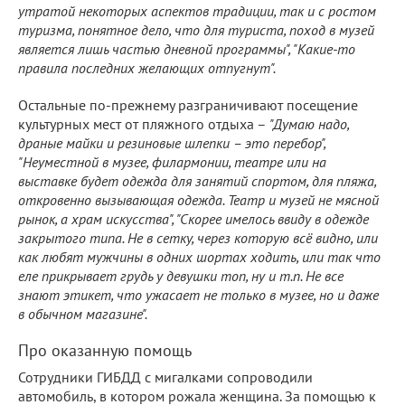
утратой некоторых аспектов традиции, так и с ростом
туризма, понятное дело, что для туриста, поход в музей
является лишь частью дневной программы", "Какие-то
правила последних желающих отпугнут".
Остальные по-прежнему разграничивают посещение
культурных мест от пляжного отдыха –
"Думаю надо,
драные майки и резиновые шлепки – это перебор",
"Неуместной в музее, филармонии, театре или на
выставке будет одежда для занятий спортом, для пляжа,
откровенно вызывающая одежда. Театр и музей не мясной
рынок, а храм искусства", "Скорее имелось ввиду в одежде
закрытого типа. Не в сетку, через которую всё видно, или
как любят мужчины в одних шортах ходить, или так что
еле прикрывает грудь у девушки топ, ну и т.п. Не все
знают этикет, что ужасает не только в музее, но и даже
в обычном магазине".
Про оказанную помощь
Сотрудники ГИБДД с мигалками сопроводили
автомобиль, в котором рожала женщина. За помощью к