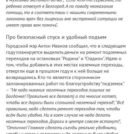
ребенка отвезут в Белгород. А по поводу неоказания
помощи, то в соответствии с нашими современными
законами врач без лицензии вне экстренной ситуации не
имеет права вам помочь".
Про безопасный спуск и удобный подъем
Городской мэр Антон Иванов сообщил, что в следующем
году планируется выделить деньги на ремонт подземных
переходов на остановках "Родина" и "Стадион". Идею о
том, чтобы добавить в этих местах наземные переходы,
отвергли еще в прошлом году и к ней больше не
возвращались. Кто-то является сторонником
запланированных работ по благоустройству "подземок"
–
"Не надо никаких наземных переходов лишних на
Богданке! Правильно все делают) а то многие хотят,
чтобы все дороги были сплошной наземный переход", "Всё
правильно, надо сделать ремонт переходов так, чтобы
всём было удобно. Ни в коем случае не надо делать
наземных переходов. Дороги в центре совсем встанут!",
"Отлично! Главное сделать съезды реально удобными,
чтобы и мама с колясками и др. колесным было удобно.