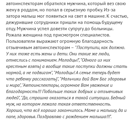
автоинспекторам обратился мужчина, который вез свою
жену в роддом, но попал в серьезную пробку. Из-за
затора малыш мог появиться на свет в машине. К счастью,
дежурившие сотрудники пришли на помощь будущему
отцу. Мужчина успел довезти супругу до больницы.
Рожала женщина под присмотром специалистов.
Пользователи выражают огромную благодарность
отзывчивым автоинспекторам –
"Поступили, как должно.
У них тоже есть жены и дети. Они такие же люди,
отнеслись с пониманием. Молодцы!", "Одного из них
крестным взять) а вообще такие поступки должны стать
нормой, а не подвигом", "Молодцы! А семье теперь будет
что ребенку рассказать)", "Мальчики дай Вам Бог здоровья
и мира", "Автоинспекторы, огромное Вам уважение и
благодарность!!! Побольше таких добрых и отзывчивых
людей", "Да, страшно оказаться в такой ситуации. Бедный
муж, на котором лежала такая ответственность.
Хорошо, что всё хорошо закончилось. Маме и малышу, да и
папе, здоровья. Поздравляю с рождением малыша!!!".