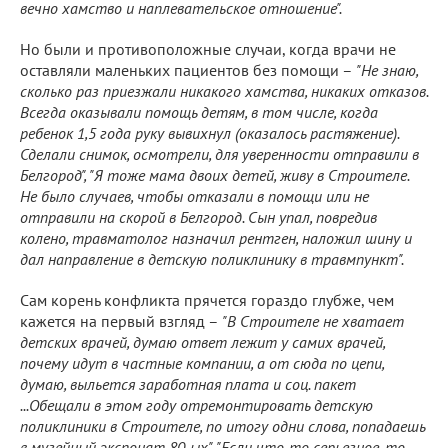
вечно хамство и наплевательское отношение".
Но были и противоположные случаи, когда врачи не
оставляли маленьких пациентов без помощи –
"Не знаю,
сколько раз приезжали никакого хамства, никаких отказов.
Всегда оказывали помощь детям, в том числе, когда
ребенок 1,5 года руку вывихнул (оказалось растяжение).
Сделали снимок, осмотрели, для уверенности отправили в
Белгород", "Я тоже мама двоих детей, живу в Строителе.
Не было случаев, чтобы отказали в помощи или не
отправили на скорой в Белгород. Сын упал, повредив
колено, травматолог назначил рентген, наложил шину и
дал направление в детскую поликлинику в травмпункт".
Сам корень конфликта прячется гораздо глубже, чем
кажется на первый взгляд –
"В Строителе не хватает
детских врачей, думаю ответ лежит у самих врачей,
почему идут в частные компании, а от сюда по цепи,
думаю, выльется заработная плата и соц. пакет
...Обещали в этом году отремонтировать детскую
поликлиники в Строителе, по итогу одни слова, попадаешь
в музейный экспонат 80-ых", "Если что-то серьезное, то