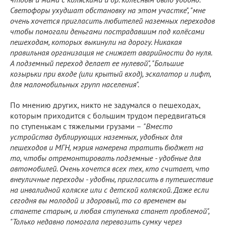
Светофоры ухудшат обстановку на этом участке", "мне
очень хочется пригласить любителей наземных переходов
чтобы помогали деньгами пострадавшим под колёсами
пешеходам, которых выкинули на дорогу. Никакая
правильная организация не снижает аварийности до нуля.
А подземный переход делает ее нулевой", "Большие
козырьки при входе (или крытый вход), эскалатор и лифт,
для маломобильных групп населения".
По мнению других, никто не задумался о пешеходах,
которым приходится с большим трудом передвигаться
по ступенькам с тяжелыми грузами –
"Вместо
устройства дублирующих наземных, удобных для
пешеходов и МГН, мэрия намерена тратить бюджет на
то, чтобы отремонтировать подземные - удобные для
автомобилей. Очень хочется всех тех, кто считает, что
внеуличные переходы - удобны, пригласить в путешествие
на инвалидной коляске или с детской коляской. Даже если
сегодня вы молодой и здоровый, то со временем вы
станете старым, и любая ступенька станет проблемой",
"Только недавно помогала перевозить сумку через