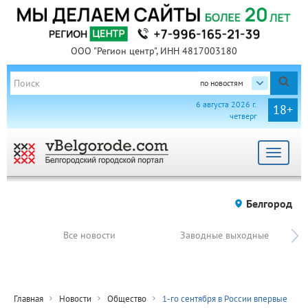
ООО "Регион центр", ИНН 4817003180
по новостям
6 августа 2026 г.
18+
четверг
Toggle
navigat
Белгород
Все новости
Заводные выходные
Главная
Новости
Общество
1-го сентября в России впервые