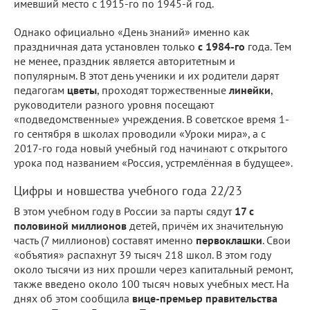
имевший место с 1915-го по 1945-й год.
Однако официально «День знаний» именно как
праздничная дата установлен только
с 1984-го
года. Тем
не менее, праздник является авторитетным и
популярным. В этот день ученики и их родители дарят
педагогам
цветы
, проходят торжественные
линейки
,
руководители разного уровня посещают
«подведомственные» учреждения. В советское время 1-
го сентября в школах проводили «Уроки мира», а с
2017-го года новый учебный год начинают с открытого
урока под названием «Россия, устремлённая в будущее».
Цифры и новшества учебного года 22/23
В этом учебном году в России за парты сядут
17 с
половиной миллионов
детей, причём их значительную
часть (7 миллионов) составят именно
первоклашки
. Свои
«объятия» распахнут 39 тысяч 218 школ. В этом году
около тысячи из них прошли через капитальный ремонт,
также введено около 100 тысяч новых учебных мест. На
днях об этом сообщила
вице-премьер правительства