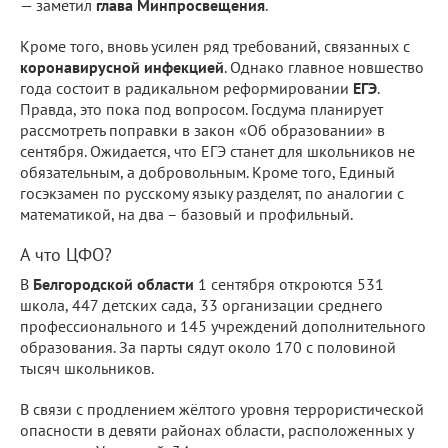
— заметил
глава Минпросвещения
.
Кроме того, вновь усилен ряд требований, связанных с
коронавирусной инфекцией
. Однако главное новшество
года состоит в радикальном реформировании
ЕГЭ
.
Правда, это пока под вопросом. Госдума планирует
рассмотреть поправки в закон «Об образовании» в
сентября. Ожидается, что ЕГЭ станет для школьников не
обязательным, а добровольным. Кроме того, Единый
госэкзамен по русскому языку разделят, по аналогии с
математикой, на два – базовый и профильный.
А что ЦФО?
В
Белгородской области
1 сентября откроются 531
школа, 447 детских сада, 33 организации среднего
профессионального и 145 учреждений дополнительного
образования. За парты сядут около 170 с половиной
тысяч школьников.
В связи с продлением жёлтого уровня террористической
опасности в девяти районах области, расположенных у