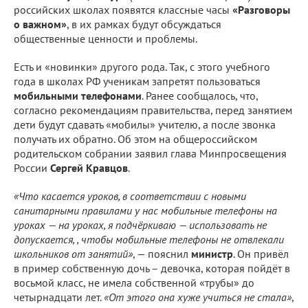
российских школах появятся классные часы
«Разговоры
о важном»
, в их рамках будут обсуждаться
общественные ценности и проблемы.
Есть и «новинки» другого рода. Так, с этого учебного
года в школах РФ ученикам запретят пользоваться
мобильными телефонами
. Ранее сообщалось, что,
согласно рекомендациям правительства, перед занятием
дети будут сдавать «мобилы» учителю, а после звонка
получать их обратно. Об этом на общероссийском
родительском собрании заявил глава Минпросвещения
России
Сергей Кравцов
.
«Что касается уроков, в соответствии с новыми
санитарными правилами у нас мобильные телефоны на
уроках — на уроках, я подчёркиваю — использовать не
допускается, , чтобы мобильные телефоны не отвлекали
школьников от занятий»
, — пояснил
министр
. Он привёл
в пример собственную дочь – девочка, которая пойдёт в
восьмой класс, не имела собственной «трубы» до
четырнадцати лет.
«От этого она хуже учиться не стала»
,