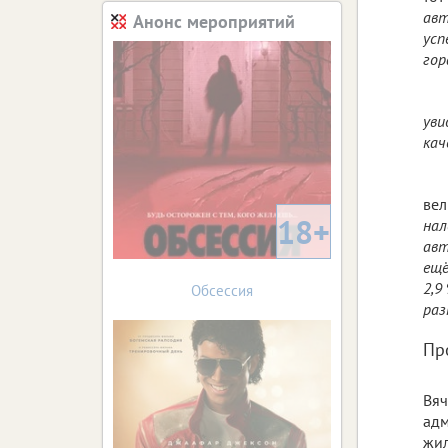
авт
Анонс мероприятий
усп
гор
уви
кач
вел
18+
нал
авт
ещё
2,9
Обсессия
раз
Пр
Вяч
адм
жил