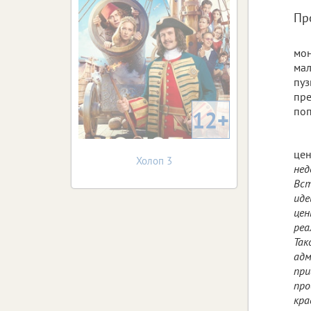
Пр
мон
мал
пуз
пре
поп
12+
цен
Холоп 3
нед
Вст
иде
цен
реа
Так
адм
при
про
кра