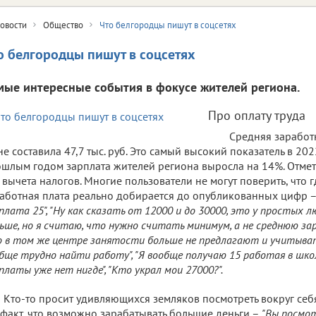
овости
Общество
Что белгородцы пишут в соцсетях
о белгородцы пишут в соцсетях
мые интересные события в фокусе жителей региона.
Про оплату труда
Средняя заработ
е составила 47,7 тыс. руб. Это самый высокий показатель в 202
шлым годом зарплата жителей региона выросла на 14%. Отмети
 вычета налогов. Многие пользователи не могут поверить, что г
аботная плата реально добирается до опубликованных цифр 
плата 25", "Ну как сказать от 12000 и до 30000, это у простых л
ьше, но я считаю, что нужно считать минимум, а не среднюю за
 в том же центре занятости больше не предлагают и учитыват
бще трудно найти работу", "Я вообще получаю 15 работая в шко
платы уже нет нигде", "Кто украл мои 27000?".
Кто-то просит удивляющихся земляков посмотреть вокруг себ
 факт, что возможно зарабатывать большие деньги –
"Вы посмот