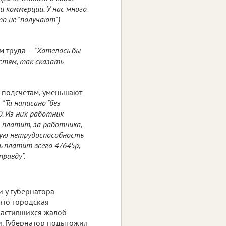
и коммерции. У нас много
о не "получают")
м труда –
"Хотелось бы
стям, так сказать
 подсчетам, уменьшают
–
"Та написано "без
0. Из них работник
платит, за работника,
нную нетрудоспособность
ь платит всего 47645p,
равду".
 у губернатора
 что городская
частившихся жалоб
. Губернатор подытожил