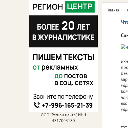
Главная
Н
Чт
Са
июн
про
без
зар
зар
бол
что
воо
зар
ООО "Регион центр", ИНН
4817003180
тот