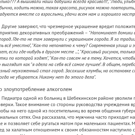
лько??? А вышивали наши бабушки всегда красиво!!!", "Люди, улыб
бычно, ходить можно, такая красота, рисунок можно повторить,
адуются вместе со взрослыми, удачи всем нам и хорошего настро
Другие заверяют, что чрезмерное украшение вредит положит
сприятию декоративных преображений –
"Напоминает домики в
город. Где-то не там завернули с украшением города. Я за традиц
ь всё уместно", "Как-то непонятно к чему? Современная улица и 
ет, если где-нибудь в другом месте ...", "Красивый рисунок, только
тки по которой ходят", "Как-то совсем не в тему. Хочется, чтобы
 выглядит как "я одела на себя всё самое лучшее". В общем, перебо
язный неухоженный стал город. Засохшие клумбы, на остановке 
огда не убирается. Никому нет до этого дела".
о злоупотребление алкоголем
Педиатра одной из больниц в Шебекинском районе уволили 
верки. Такое внимание со стороны руководства учреждения в
обы на него одной из посетительниц во время общения губер
иальных сетях. Она рассказала, что мужчина часто приходит на
е и позволяет себе ругаться матом при маленьких пациентах. 
ед за халатным отношением к своим обязанностям наступило 