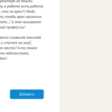
ернатора не дошли",
у, а работа есть работа.
, что он врач?! Люди
ют, чтобы врач назначил
т...", "а это называете
ей профессии".
ляется сложной миссией
и стучат на них)",
это место? А то такое
это недопустимо,
дет".
Добавить