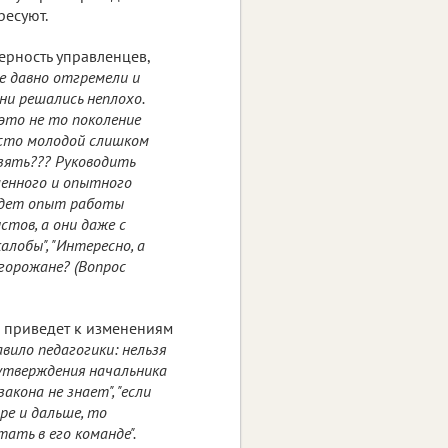
ресуют.
рность управленцев,
е давно отгремели и
они решались неплохо.
 это не то поколение
осто молодой слишком
взять??? Руководить
ленного и опытного
будет опыт работы
стов, а они даже с
лобы", "Интересно, а
 горожане? (Вопрос
 приведет к изменениям
вило педагогики: нельзя
оутверждения начальника
кона не знает", "если
ре и дальше, то
ать в его команде".