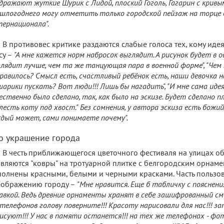
дражают жуткие Шурик с Лидой, плоский Гоголь, Гагарин с кривым
шлогоднего могу отметить только городской пейзаж на торце 
ернационала".
В противовес критике раздаются слабые голоса тех, кому иде
су –
"А мне кажется норм набросок выглядит. А рисунок будет в о
лядит лучше, чем та же танцующая пара в военной форме", "Чем 
равилось? Смысл есть, счастливый ребёнок есть, наши девочка на
шарики пускать? Вот люди!!! Лишь бы нагадить", "И мне сама иде
ественно было сделано, так, как было на эскизе. Будет сделано п
лесть коту под хвост." Без сомнения, у автора эскиза есть божий 
дый может, сами понимаете почему".
о украшение города
В честь приближающегося цветочного фестиваля на улицах об
вляются "ковры" на тротуарной плитке с белгородским орнаме
олнены красными, белыми и черными красками. Часть пользо
еображению городу –
"Мне нравится. Еще б табличку с пояснен
авкой. Ведь древние орнаменты хранят в себе зашифрованный смыс
телефонов голову поверните!!! Красоту нарисовали для нас!!! з
исуют!!! У нас в памяти останется!!! на тех же телефонах - фо