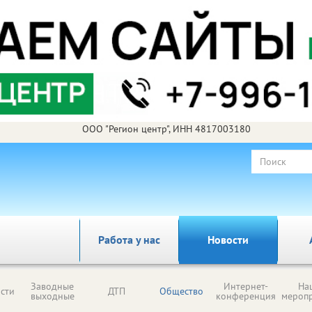
ООО "Регион центр", ИНН 4817003180
Работа у нас
Новости
Заводные
Интернет-
На
сти
ДТП
Общество
выходные
конференция
мероп