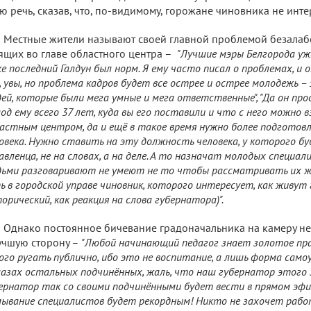
ю речь, сказав, что, по-видимому, горожане чиновника не инте
Местные жители называют своей главной проблемой безалабе
ящих во главе областного центра –
"Лучшие мэры Белгорода уж
е последний Галдун был норм. Я ему часто писал о проблемах, и 
, увы, но проблема кадров будет все острее и острее молодежь –
ей, которые были мега умные и мега ответственные", "Да он пр
од ему всего 37 лет, куда вы его поставили и что с него можно 
астным центром, да и ещё в такое время нужно более подготов
овека. Нужно ставить на эту должность человека, у которого 
авленца, не на словах, а на деле. А то назначат молодых специали
ьми разговаривают не умеют не то чтобы рассматривать их жа
ь в городской управе чиновник, которого интересует, как живут
орический, как реакция на слова губернатора)".
Однако постоянное бичевание градоначальника на камеру не
учшую сторону –
"Любой начинающий педагог знает золотое пра
ого ругать публично, ибо это не воспитание, а лишь форма сам
лазах остальных подчинённых, жаль, что наш губернатор этого за
ернатор так со своими подчинёнными будет вести в прямом эфи
ывание специалистов будет рекордным! Никто не захочет работ