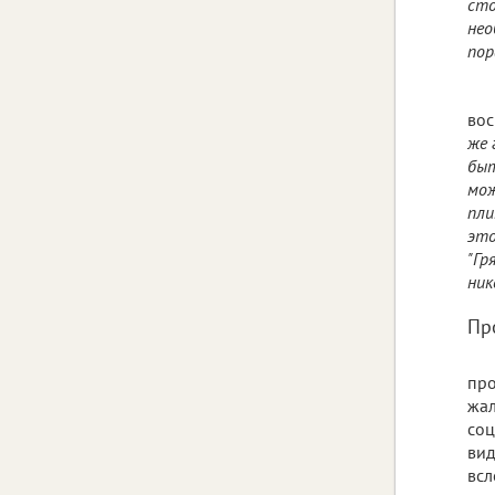
сто
нео
пор
во
же 
быт
мож
пли
это
"Гр
ник
Пр
про
жал
соц
вид
всл