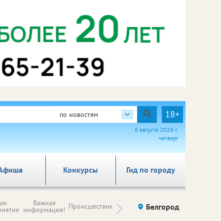
18+
по новостям
6 августа 2026 г.
четверг
Афиша
Конкурсы
Гид по городу
Новости
ши
Важная
Происшествия
Здоровье
Белгород
Ку
компаний (на
риятия
информация!
правах
рекламы)