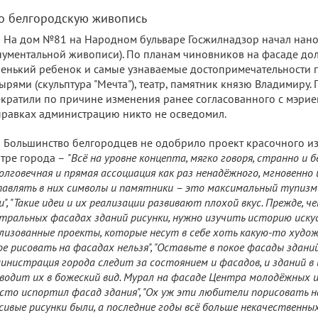
о белгородскую живопись
На дом №81 на Народном бульваре Госжилнадзор начал нанос
ументальной живописи). По планам чиновников на фасаде до
енький ребенок и самые узнаваемые достопримечательности г
ырями (скульптура "Мечта"), театр, памятник князю Владимиру
кратили по причине изменения ранее согласованного с мэрие
равках администрацию никто не осведомил.
Большинство белгородцев не одобрило проект красочного и
тре города –
"Всё на уровне концепта, мягко говоря, странно и 
олговечная и прямая ассоциация как раз ненадёжного, мгновенно 
авлять в них символы и памятники – это максимальный тупизм
и", "Такие идеи и их реализации развивают плохой вкус. Прежде, ч
тральных фасадах зданий рисунки, нужно изучить историю иску
лизованные проекты, которые несут в себе хоть какую-то худо
ое рисовать на фасадах нельзя", "Оставьте в покое фасады здани
инистрация города следит за состоянием и фасадов, и зданий в 
водит их в божеский вид. Мурал на фасаде Центра молодёжных 
сто испортил фасад здания", "Ох уж эти любители порисовать на
сивые рисунки были, а последние годы всё больше некачественны