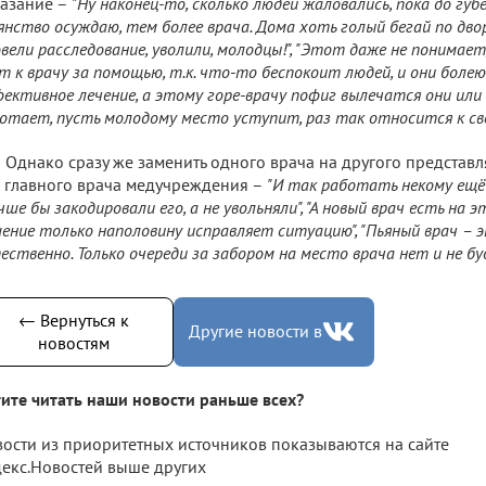
азание –
"Ну наконец-то, сколько людей жаловались, пока до губ
янство осуждаю, тем более врача. Дома хоть голый бегай по двор
вели расследование, уволили, молодцы!", "Этот даже не понимает
т к врачу за помощью, т.к. что-то беспокоит людей, и они боле
ективное лечение, а этому горе-врачу пофиг вылечатся они или не
отает, пусть молодому место уступит, раз так относится к сво
Однако сразу же заменить одного врача на другого представ
 главного врача медучреждения –
"И так работать некому ещё 
чше бы закодировали его, а не увольняли", "А новый врач есть на 
ение только наполовину исправляет ситуацию", "Пьяный врач – 
ественно. Только очереди за забором на место врача нет и не бу
← Вернуться к
Другие новости в
новостям
ите читать наши новости раньше всех?
ости из приоритетных источников показываются на сайте
екс.Новостей выше других