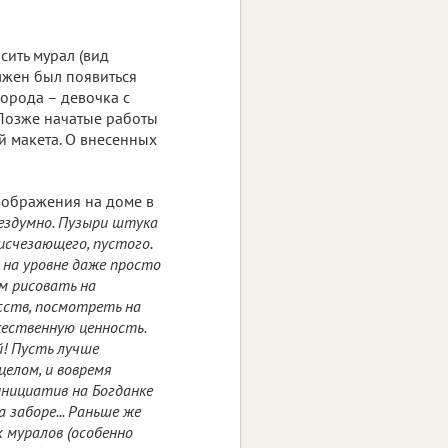
ить мурал (вид
лжен был появиться
орода – девочка с
. Позже начатые работы
й макета. О внесенных
зображения на доме в
бездумно. Пузыри штука
исчезающего, пустого.
 на уровне даже просто
ем рисовать на
сств, посмотреть на
жественную ценность.
й! Пусть лучше
целом, и вовремя
инициатив на Богданке
 заборе... Раньше же
х муралов (особенно