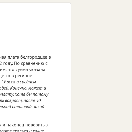
ная плата белгородцев в
2 году. По сравнению с
м, что сумма указана
де-то в регионе
–
"У всех в среднем
юдей. Конечно, может и
рплату, хотя бы потому
ь возраст, после 50
льной столовой. Такой
я и наконец поверить в
рите сколько и какие