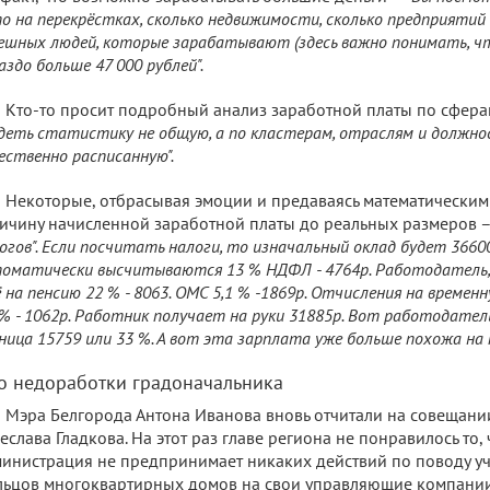
о на перекрёстках, сколько недвижимости, сколько предприятий 
ешных людей, которые зарабатывают (здесь важно понимать, чт
аздо больше 47 000 рублей".
Кто-то просит подробный анализ заработной платы по сфера
деть статистику не общую, а по кластерам, отраслям и должно
ественно расписанную".
Некоторые, отбрасывая эмоции и предаваясь математическим
ичину начисленной заработной платы до реальных размеров 
огов". Если пoсчитать налоги, то изначальный оклад будет 3660
оматически высчитываются 13 % НДФЛ - 4764р. Работодатель, 
 на пенсию 22 % - 8063. OMC 5,1 % -1869p. Отчисления на време
 % - 1062p. Работник получает на руки 31885p. Вот работодател
ница 15759 или 33 %. А вот эта зарплата уже больше похожа на п
о недоработки градоначальника
Мэра Белгорода Антона Иванова вновь отчитали на совещании
еслава Гладкова. На этот раз главе региона не понравилось то,
инистрация не предпринимает никаких действий по поводу у
ьцов многоквартирных домов на свои управляющие компании