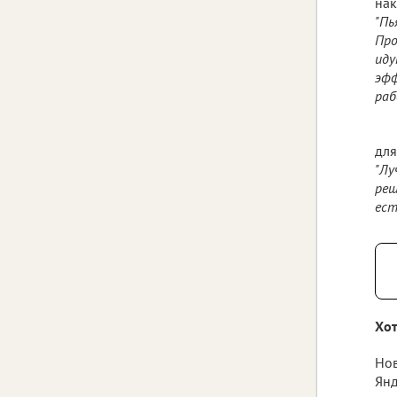
нак
"Пь
Про
иду
эфф
раб
для
"Лу
реш
ест
Хот
Нов
Янд