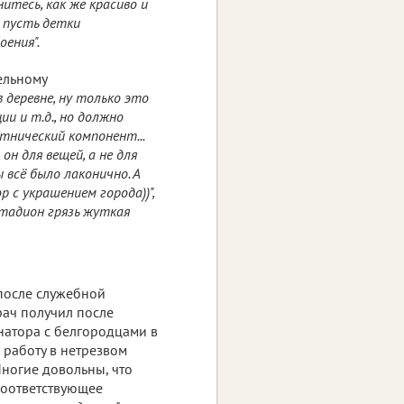
нитесь, как же красиво и
 пусть детки
ения".
ельному
 деревне, ну только это
ии и т.д., но должно
этнический компонент...
 он для вещей, а не для
 всё было лаконично. А
р с украшением города))",
стадион грязь жуткая
после служебной
рач получил после
натора с белгородцами в
 работу в нетрезвом
Многие довольны, что
соответствующее