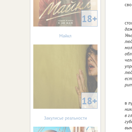
сво
18+
сто
даж
Увы
Майкл
люд
мол
обл
чел
упр
люд
ест
рит
18+
в л
ник
в г
Закулисье реальности
губ
вым