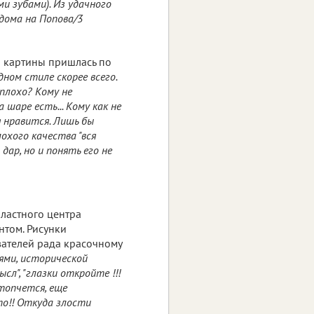
и зубами). Из удачного
дома на Попова/3
я картины пришлась по
дном стиле скорее всего.
плохо? Кому не
 шаре есть... Кому как не
я нравится. Лишь бы
лохого качества "вся
дар, но и понять его не
ластного центра
нтом. Рисунки
вателей рада красочному
иями, исторической
л", "глазки откройте !!!
атопчется, еще
то!! Откуда злости