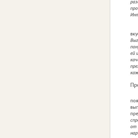
раз
про
Инт
вку
Выг
пон
ей 
кач
пре
каж
Пр
поя
вып
пр
спр
от 
нар