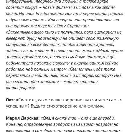
интересными творческими людьми, а также яркие
события вокруг – новые фильмы, выставки, концерты,
книги. Но иногда вдохновить могут и переживания, драмы
и душевные травмы. Как говорил наш преподаватель по
сценарному мастерству Олег Сироткин:
«Захватывающего кино не получится, пока сценарист не
вывернет душу наизнанку и не опишет свою жизненную
ситуацию во всех деталях, чтобы зацепить зрителя,
задеть его за живое». Я сняла киноальманах «Мама лучше
знает», прежде всего, о своих семейных драмах, а ещё
подсмотрела похожие сюжеты у окружающих. А сейчас
работаю над полным метром «Светотень», где тоже
переплелись и мой личный опыт, и история, которую мне
рассказала одна знакомая – модель, ставшая
фотографом».
Оля
:
«Скажите, какое ваше творение вы считаете самым
успешным? Будь то стихотворение или фильм».
Мария Дарская
:
«Оля, я скажу так – оно ещё впереди.
Конечно, определенную гордость вызывают награды на
фестивалях и сам факт, что мы показали киноальманах