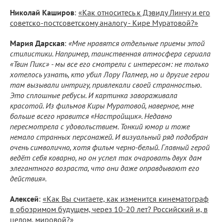
Николай Каширов
:
«Как относитесь к Дэвиду Линчу и его
советско-постсоветскому аналогу - Кире Муратовой?»
Мария Дарская
:
«Мне нравятся отдельные приемы этой
стилистики. Например, таинственная атмосфера сериала
«Твин Пикс» - мы все его смотрели с интересом: не только
хотелось узнать, кто убил Лору Палмер, но и другие герои
там вызывали интригу, привлекали своей странностью.
Это сплошные ребусы. И картинка завораживала
красотой. Из фильмов Киры Муратовой, наверное, мне
больше всего нравится «Настройщик». Недавно
пересмотрела с удовольствием. Тонкий юмор и тоже
немало странных персонажей. И визуальный ряд подобран
очень символично, хотя фильм черно-белый. Главный герой
ведёт себя коварно, но он успел так очаровать двух дам
элегантного возраста, что они даже оправдывают его
действия».
Алексей
:
«Как Вы считаете, как изменится кинематограф
в обозримом будущем, через 10-20 лет? Российский и, в
целом, мировой?»