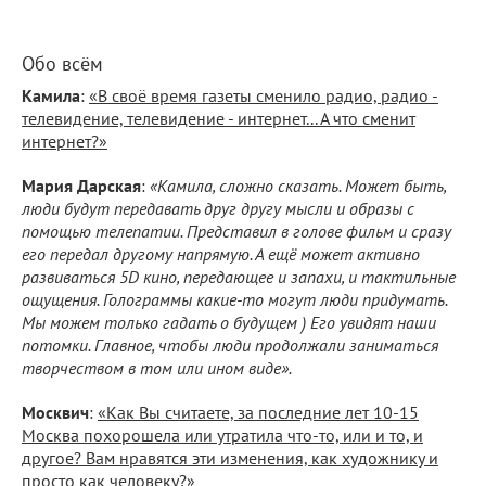
Обо всём
Камила
:
«В своё время газеты сменило радио, радио -
телевидение, телевидение - интернет... А что сменит
интернет?»
Мария Дарская
:
«Камила, сложно сказать. Может быть,
люди будут передавать друг другу мысли и образы с
помощью телепатии. Представил в голове фильм и сразу
его передал другому напрямую. А ещё может активно
развиваться 5D кино, передающее и запахи, и тактильные
ощущения. Голограммы какие-то могут люди придумать.
Мы можем только гадать о будущем ) Его увидят наши
потомки. Главное, чтобы люди продолжали заниматься
творчеством в том или ином виде».
Москвич
:
«Как Вы считаете, за последние лет 10-15
Москва похорошела или утратила что-то, или и то, и
другое? Вам нравятся эти изменения, как художнику и
просто как человеку?»