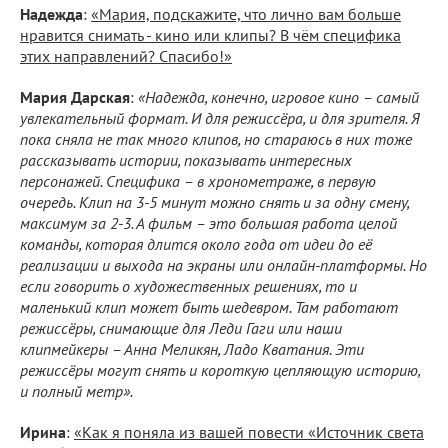
Надежда
:
«Мария, подскажите, что лично вам больше
нравится снимать - кино или клипы? В чём специфика
этих направлений? Спасибо!»
Мария Дарская
:
«Надежда, конечно, игровое кино – самый
увлекательный формат. И для режиссёра, и для зрителя. Я
пока сняла не так много клипов, но стараюсь в них тоже
рассказывать истории, показывать интересных
персонажей. Специфика – в хронометраже, в первую
очередь. Клип на 3-5 минут можно снять и за одну смену,
максимум за 2-3. А фильм – это большая работа целой
команды, которая длится около года от идеи до её
реализации и выхода на экраны или онлайн-платформы. Но
если говорить о художественных решениях, то и
маленький клип может быть шедевром. Там работают
режиссёры, снимающие для Леди Гаги или наши
клипмейкеры – Анна Меликян, Ладо Кватания. Эти
режиссёры могут снять и короткую цепляющую историю,
и полный метр».
Ирина
:
«Как я поняла из вашей повести «Источник света