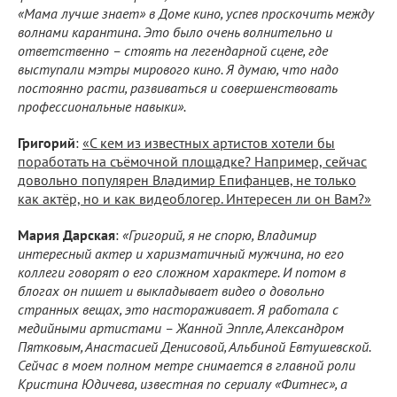
«Мама лучше знает» в Доме кино, успев проскочить между
волнами карантина. Это было очень волнительно и
ответственно – стоять на легендарной сцене, где
выступали мэтры мирового кино. Я думаю, что надо
постоянно расти, развиваться и совершенствовать
профессиональные навыки».
Григорий
:
«С кем из известных артистов хотели бы
поработать на съёмочной площадке? Например, сейчас
довольно популярен Владимир Епифанцев, не только
как актёр, но и как видеоблогер. Интересен ли он Вам?»
Мария Дарская
:
«Григорий, я не спорю, Владимир
интересный актер и харизматичный мужчина, но его
коллеги говорят о его сложном характере. И потом в
блогах он пишет и выкладывает видео о довольно
странных вещах, это настораживает. Я работала с
медийными артистами – Жанной Эппле, Александром
Пятковым, Анастасией Денисовой, Альбиной Евтушевской.
Сейчас в моем полном метре снимается в главной роли
Кристина Юдичева, известная по сериалу «Фитнес», а