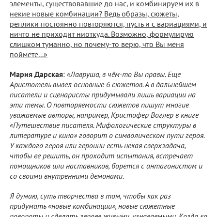
элементы, существовавшие до нас, и комбинируем их в
некие новые комбинации? Ведь образы, сюжеты,
реплики постоянно повторяются, пусть и с вариациями, и
ничто не приходит ниоткуда. Возможно, формулирую
слишком туманно, но почему-то верю, что Вы меня
поймёте...»
Мария Дарская
:
«Лавруша, в чём-то Вы правы. Еще
Аристотель вывел основные 6 сюжетов. А в дальнейшем
писатели и сценаристы придумывали лишь вариации на
эти темы. О повторяемости сюжетов пишут многие
уважаемые авторы, например, Кристофер Воглер в книге
«Путешествие писателя. Мифологические структуры в
литературе и кино» говорит о символическом пути героя.
У каждого героя или героини есть некая сверхзадача,
чтобы ее решить, он проходит испытания, встречает
помощников или наставников, борется с антагонистом и
со своими внутренними демонами.
Я думаю, суть творчества в том, чтобы как раз
придумать «новые комбинации», новые сюжетные
повороты и сделать героев живыми, узнаваемыми. Когда ко