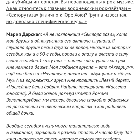
для убийцы интернета», Вы неравнодушны к рок-музыке.
А как относитесь к главным воронежским рок-звёздам –
«Сектору газа» (и лично к Юре Хою)? Группа известная,
но довольно специфическая ведь...»
Мария Дарская
:
«Я не поклонница «Сектора газа», хотя
мои друзья и однокурсники его активно слушали. Я
слушала другие песни других авторов, многие из которых
сегодня, как и в 90-е годы, попали в опалу к власти в силу
своих взглядов. Скажу так – питерский и уральский рок
мне намного ближе. Моя любимая группа – это «Аквариум»,
ещё мне близки «Наутилус», отчасти - «Аукцион» и «Звуки
Му». А из воронежских групп мне нравились «Левый берег»,
«Последние дети добра», Parfume (теперь это «Кассета
юность»). Я была женой рок-музыканта Романа
Золототрубова, мы теперь довольно спокойно общаемся
на расстоянии по творческим вопросам и как родители
общей дочки.
Вообще, сегодня очень много талантливых инди-
музыкантов, играющих в разных стилях. Я часто беру для
кино интересные треки, которые помогают создать