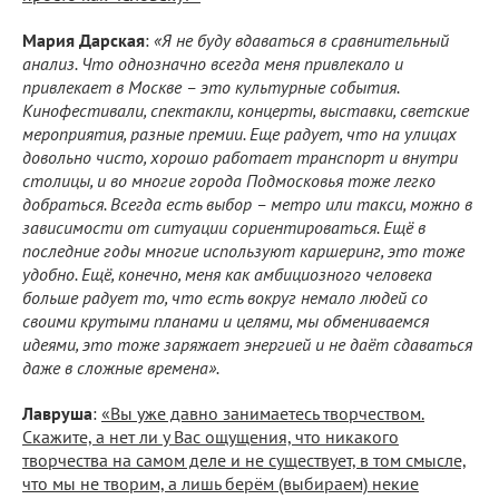
Мария Дарская
:
«Я не буду вдаваться в сравнительный
анализ. Что однозначно всегда меня привлекало и
привлекает в Москве – это культурные события.
Кинофестивали, спектакли, концерты, выставки, светские
мероприятия, разные премии. Еще радует, что на улицах
довольно чисто, хорошо работает транспорт и внутри
столицы, и во многие города Подмосковья тоже легко
добраться. Всегда есть выбор – метро или такси, можно в
зависимости от ситуации сориентироваться. Ещё в
последние годы многие используют каршеринг, это тоже
удобно. Ещё, конечно, меня как амбициозного человека
больше радует то, что есть вокруг немало людей со
своими крутыми планами и целями, мы обмениваемся
идеями, это тоже заряжает энергией и не даёт сдаваться
даже в сложные времена».
Лавруша
:
«Вы уже давно занимаетесь творчеством.
Скажите, а нет ли у Вас ощущения, что никакого
творчества на самом деле и не существует, в том смысле,
что мы не творим, а лишь берём (выбираем) некие