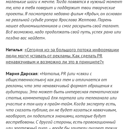
маленькие шаги к мечте. Тогда появятся в нужный момент
те, кто в тебя поверит и поддержит твои творческие
проекты. Я посмотрела недавно фильм «Ярды», он основан
на реальной судьбе рэпера Ярослава Желтова. Парень
нашел единомышленников и смог раскрыть свой талант.
Всё возможно, надо продолжать свой путь, успех рано или
поздно вас найдет».
Наталья
:
«Сегодня из-за большого потока информации
люди могут уставать от рекламы. Как сделать PR
ненавязчивым и возможно ли это в принципе?»
Мария Дарская
:
«Наталья, PR (или «связи с
общественностью») как раз тем и отличается от
рекламы, что это ненавязчивый формат обращения к
аудитории. Это может быть интересная тематическая
статья, комментарий для портала или телеканала или
участие в ток-шоу в прайм-тайм. Когда эксперту есть,
что сказать публике, он не будет казаться навязчивым,
наоборот, он поделится знаниями, которые будут
востребованы. С другой стороны, есть провокационный
или эпатажный пиар – вроде бы зрители ругают таких