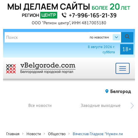
ООО "Регион центр", ИНН 4817003180
по новостям
8 августа 2026 г.
18+
суббота
Toggle
navigat
Белгород
Все новости
Заводные выходные
Главная
Новости
Общество
Вячеслав Гладков: "Нужен ли