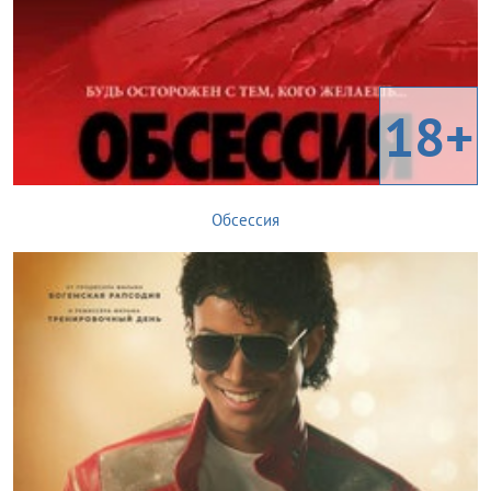
18+
Обсессия