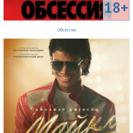
18+
Обсессия