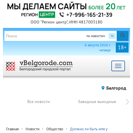
ООО "Регион центр", ИНН 4817003180
по новостям
6 августа 2026 г.
18+
четверг
Toggle
navigat
Белгород
Все новости
Заводные выходные
Главная
Новости
Общество
Должно ли быть имя у