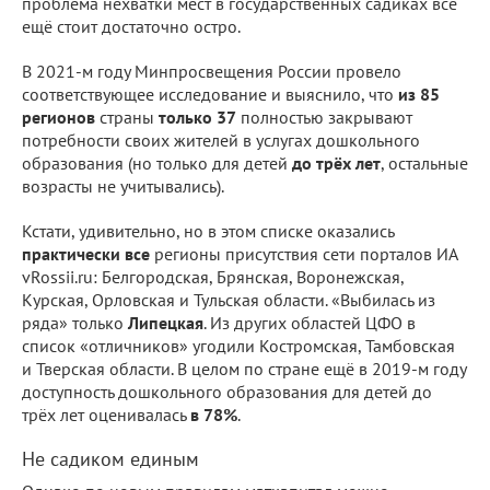
проблема нехватки мест в государственных садиках всё
ещё стоит достаточно остро.
В 2021-м году Минпросвещения России провело
соответствующее исследование и выяснило, что
из 85
регионов
страны
только 37
полностью закрывают
потребности своих жителей в услугах дошкольного
образования (но только для детей
до трёх лет
, остальные
возрасты не учитывались).
Кстати, удивительно, но в этом списке оказались
практически все
регионы присутствия сети порталов ИА
vRossii.ru: Белгородская, Брянская, Воронежская,
Курская, Орловская и Тульская области. «Выбилась из
ряда» только
Липецкая
. Из других областей ЦФО в
список «отличников» угодили Костромская, Тамбовская
и Тверская области. В целом по стране ещё в 2019-м году
доступность дошкольного образования для детей до
трёх лет оценивалась
в 78%
.
Не садиком единым