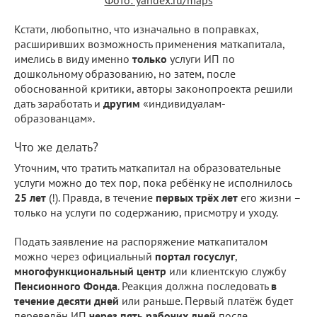
Кстати, любопытно, что изначально в поправках,
расширивших возможность применения маткапитала,
имелись в виду именно
только
услуги ИП по
дошкольному образованию, но затем, после
обоснованной критики, авторы законопроекта решили
дать заработать и
другим
«индивидуалам-
образованцам».
Что же делать?
Уточним, что тратить маткапитал на образовательные
услуги можно до тех пор, пока ребёнку не исполнилось
25 лет
(!). Правда, в течение
первых трёх лет
его жизни –
только на услуги по содержанию, присмотру и уходу.
Подать заявление на распоряжение маткапиталом
можно через официальный
портал госуслуг
,
многофункциональный центр
или клиентскую службу
Пенсионного Фонда
. Реакция должна последовать
в
течение десяти дней
или раньше. Первый платёж будет
переведён ИП
через пять рабочих дней
после