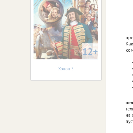
пре
Как
12+
ком
Холоп 3
не
тех
на 
пус