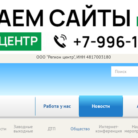
ООО "Регион центр", ИНН 4817003180
Работа у нас
Новости
Заводные
Интернет-
На
сти
ДТП
Общество
выходные
конференция
мероп