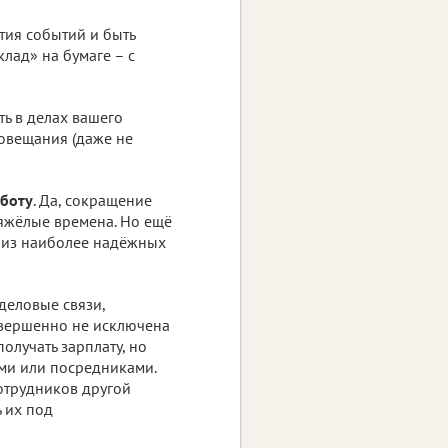
тия событий и быть
лад» на бумаге – с
ть в делах вашего
совещания (даже не
боту
. Да, сокращение
 тяжёлые времена. Но ещё
к» из наиболее надёжных
деловые связи,
овершенно не исключена
получать зарплату, но
ами или посредниками.
сотрудников другой
ь их под