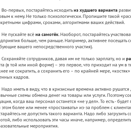
Во-первых, постарайтесь исходить
из худшего варианта
разви
овым к нему. Не только психологически. Пропишите такой «раск
кретными цифрами, сроками, алгоритмами ваших действий.
Не пускайте всё
на самотёк
. Наоборот, постарайтесь участвова
дприятия больше, чем раньше. Например, активнее посещать 
бующие вашего непосредственного участия).
Сохраняйте сотрудников, давая им не только зарплату, но и
ра
та (в той или иной форме) – это первое, что приходит на ум в
нее не сократить, а сохранить его – по крайней мере, «костя
енных кадров.
Надо иметь в виду, что в кризисные времена активно рушатся 
вычные схемы обмена денег на товары или услуги. Поэтому с
уация, когда ваш персонал останется «не у дел». То есть - будет 
 этом более или менее «простаивать» из-за проблем с клиент
тарайтесь не допустить такого варианта. Надо либо загрузить 
отой, либо использовать эти часы иначе, например, определит
азовательные мероприятия.