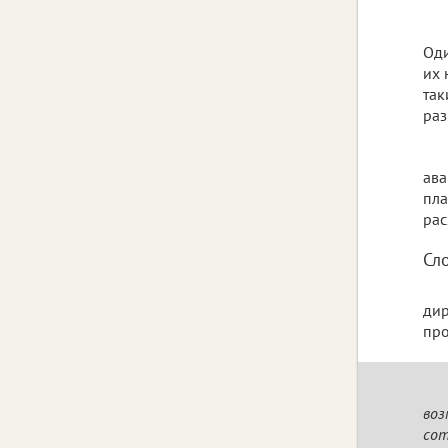
Оди
их 
так
раз
ава
пла
рас
Сл
ди
про
воз
сот