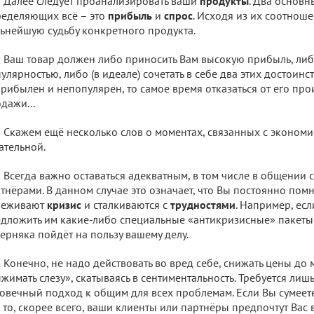
Далее следует проанализировать ваши
продукты
. Два основн
еделяющих всё – это
прибыль
и
спрос
. Исходя из их соотноше
ьнейшую судьбу конкретного продукта.
Ваш товар должен либо приносить Вам высокую прибыль, либ
улярностью, либо (в идеале) сочетать в себе два этих достоинст
рибылен и непопулярен, то самое время отказаться от его про
дажи...
Скажем ещё несколько слов о моментах, связанных с экономи
ательной.
Всегда важно оставаться адекватным, в том числе в общении 
тнёрами. В данном случае это означает, что Вы постоянно пом
реживают
кризис
и сталкиваются с
трудностями
. Например, ес
дложить им какие-либо специальные «антикризисные» пакеты 
ерняка пойдёт на пользу вашему делу.
Конечно, не надо действовать во вред себе, снижать цены до
жимать слезу», скатываясь в сентиментальность. Требуется лиш
овечный подход к общим для всех проблемам. Если Вы сумеет
, то, скорее всего, ваши клиенты или партнёры предпочтут Вас