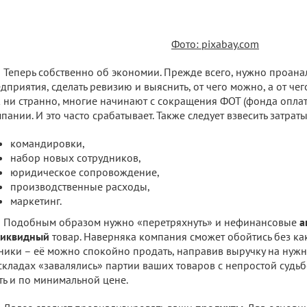
Фото: pixabay.com
Теперь собственно об экономии. Прежде всего, нужно проан
дприятия, сделать ревизию и выяснить, от чего можно, а от чег
 ни странно, многие начинают с сокращения ФОТ (фонда оплат
пании. И это часто срабатывает. Также следует взвесить затраты
командировки,
набор новых сотрудников,
юридическое сопровождение,
производственные расходы,
маркетинг.
Подобным образом нужно «перетряхнуть» и нефинансовые
а
ликвидный
товар. Наверняка компания сможет обойтись без ка
ники – её можно спокойно продать, направив выручку на нужны
складах «завалялись» партии ваших товаров с непростой судьб
ть и по минимальной цене.