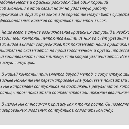
рабочем месте и офисных расходах. Ещё один хороший
соб экономии в этой связи: найм на удалённую работу
рудников из других регионов, где зарплаты могут быть существе
фессиональных навыков сотрудников при этом высок.
Чаще всего в случае возникновения кризисных ситуаций и необ
оводители компаний пытаются выйти из них за счёт урезания 
гих видов выплат сотрудников. Как показывает наша практика,
ицательно сказывается на производственном и других процесса
изводительность падает, текучесть кадров увеличивается. Все
зисную ситуацию.
В нашей компании применяется другой метод, с сопутствующи
зисные моменты мы пересматриваем кпэ (ключевые показатели
ь мы направляем сотрудников на достижение результатов, кот
пании, чтобы показатели соответствовали прежним величинам 
В целом мы относимся к кризису как к точке роста. Он позволя
ивированных, лояльных сотрудников, сплотить команду.