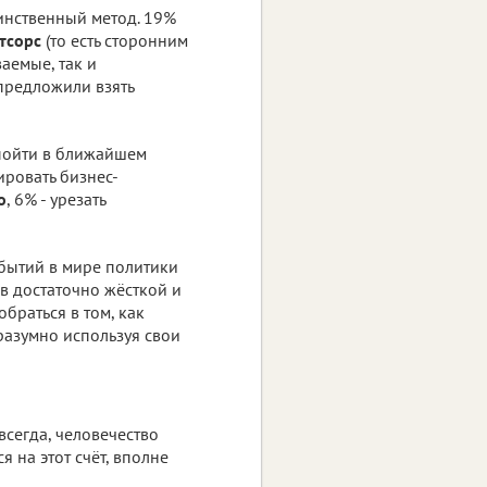
инственный метод. 19%
тсорс
(то есть сторонним
аемые, так и
 предложили взять
 пойти в ближайшем
ировать бизнес-
о
, 6% - урезать
обытий в мире политики
в достаточно жёсткой и
браться в том, как
 разумно используя свои
всегда, человечество
 на этот счёт, вполне