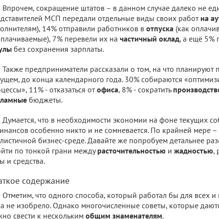
Впрочем, сокращение штатов – в данном случае далеко не ед
дставителей МСП передали отдельные виды своих работ
на ау
олнителям), 14% отправили работников в
отпуска
(как оплачив
плачиваемые), 7% перевели их на
частичный оклад
, а ещё 5%
гулы
без сохранения зарплаты.
Также предприниматели рассказали о том, на что планируют
ущем, до конца календарного года. 30% собираются «оптимиз
цессы», 11% - отказаться от
офиса
, 8% - сократить
производств
кламные
бюджеты.
Думается, что в необходимости экономии на фоне текущих с
инансов особенно никто и не сомневается. По крайней мере – 
листичной бизнес-среде. Давайте же попробуем детальнее разо
йти по тонкой грани между
расточительностью
и
жадностью
,
ы и средства.
аткое содержание
Отметим, что одного способа, который работал бы для всех и 
а не изобрело. Однако многочисленные советы, которые даются
но свести к нескольким
общим знаменателям
.