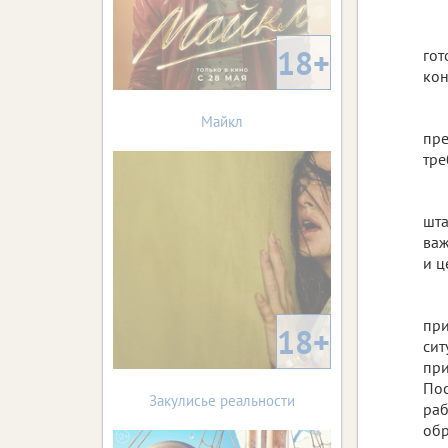
18+
гот
кон
Майкл
пре
тре
шта
важ
и ц
при
18+
сит
при
Пос
Закулисье реальности
раб
обр