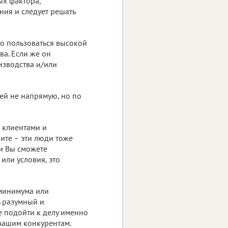
ых фактора,
ния и следует решать
о пользоваться высокой
ва. Если же он
изводства и/или
ей не напрямую, но по
с клиентами и
ните – эти люди тоже
ли Вы сможете
или условия, это
 минимума или
ь разумный и
е подойти к делу именно
 вашим конкурентам.