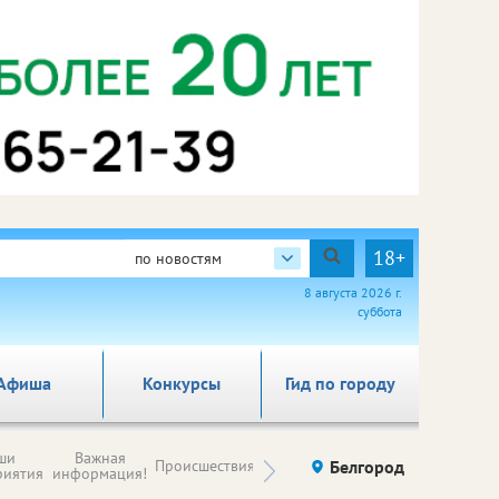
18+
по новостям
8 августа 2026 г.
суббота
Афиша
Конкурсы
Гид по городу
Новости
ши
Важная
Происшествия
Здоровье
Белгород
Ку
компаний (на
риятия
информация!
правах
рекламы)