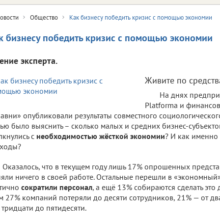
овости
Общество
Как бизнесу победить кризис с помощью экономии
к бизнесу победить кризис с помощью экономии
ение эксперта.
Живите по средст
На днях предпри
Platforma и финансо
авни» опубликовали результаты совместного социологического
ью было выяснить – сколько малых и средних бизнес-субъекто
лкнулись с
необходимостью жёсткой экономии
? И как именно
сходы?
Оказалось, что в текущем году лишь 17% опрошенных предст
яли ничего в своей работе. Остальные перешли в «экономный
стично
сократили персонал
, а ещё 13% собираются сделать это 
м 27% компаний потеряли до десяти сотрудников, 21% — от дв
т тридцати до пятидесяти.