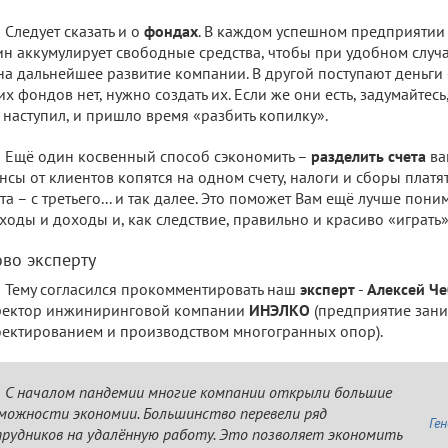
Следует сказать и о
фондах
. В каждом успешном предприятии 
н аккумулирует свободные средства, чтобы при удобном случ
на дальнейшее развитие компании. В другой поступают деньги 
их фондов нет, нужно создать их. Если же они есть, задумайтесь
 наступил, и пришло время «разбить копилку».
Ещё один косвенный способ сэкономить –
разделить счета
ва
нсы от клиентов копятся на одном счету, налоги и сборы платят
та – с третьего... и так далее. Это поможет Вам ещё лучше пон
ходы и доходы и, как следствие, правильно и красиво «играть»
ово эксперту
Тему согласился прокомментировать наш
эксперт
-
Алексей Ч
ректор инжиниринговой компании
ИНЭЛКО
(предприятие зани
ектированием и производством многогранных опор).
С началом пандемии многие компании открыли большие
можности экономии. Большинство перевели ряд
Ге
рудников на удалённую работу. Это позволяет экономить