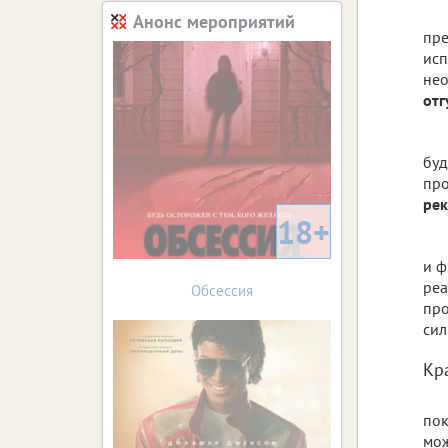
Анонс мероприятий
пре
исп
нео
от
буд
про
ре
18+
и ф
реа
Обсессия
про
сил
Кр
пок
мож