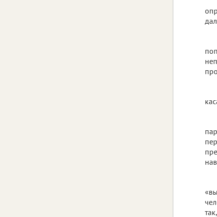
опр
дал
поп
неп
про
кас
пар
пе
пре
нав
«вы
чел
так