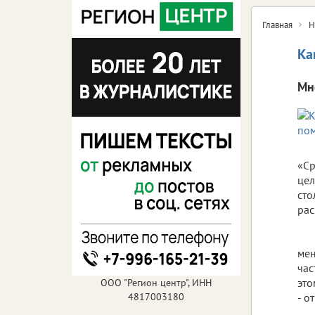
Главная
Н
Ка
Мн
«Ср
цел
сто
ра
мен
ча
это
ООО "Регион центр", ИНН
4817003180
- о