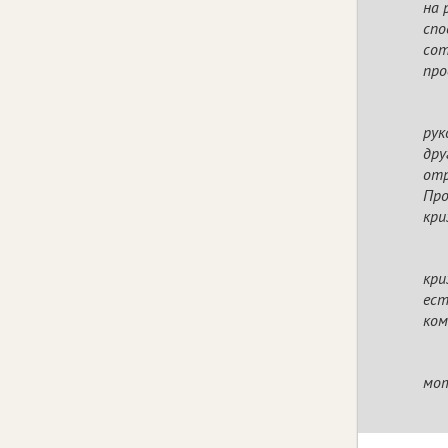
на 
спо
сот
про
рук
дру
отр
Про
кри
кри
ест
ком
мот