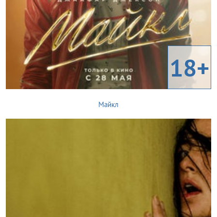
18+
Майкл