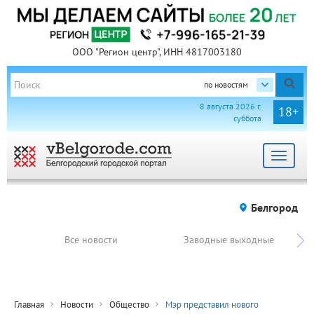
ООО "Регион центр", ИНН 4817003180
по новостям
8 августа 2026 г.
18+
суббота
Toggle
navigat
Белгород
Все новости
Заводные выходные
Главная
Новости
Общество
Мэр представил нового