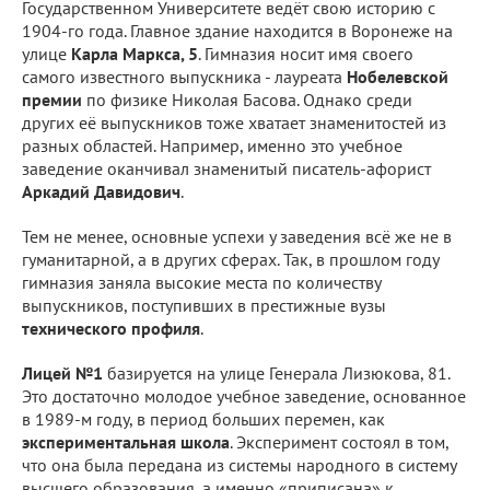
Государственном Университете ведёт свою историю с
1904-го года. Главное здание находится в Воронеже на
улице
Карла Маркса, 5
. Гимназия носит имя своего
самого известного выпускника - лауреата
Нобелевской
премии
по физике Николая Басова. Однако среди
других её выпускников тоже хватает знаменитостей из
разных областей. Например, именно это учебное
заведение оканчивал знаменитый писатель-афорист
Аркадий Давидович
.
Тем не менее, основные успехи у заведения всё же не в
гуманитарной, а в других сферах. Так, в прошлом году
гимназия заняла высокие места по количеству
выпускников, поступивших в престижные вузы
технического профиля
.
Лицей №1
базируется на улице Генерала Лизюкова, 81.
Это достаточно молодое учебное заведение, основанное
в 1989-м году, в период больших перемен, как
экспериментальная школа
. Эксперимент состоял в том,
что она была передана из системы народного в систему
высшего образования, а именно «приписана» к