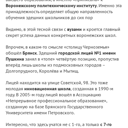
Воронежскому политехническому институту
. Именно эта
принадлежность определяет общую направленность
обучения здешних школьников до сих пор
Видимо, в этой тесной связи с
вузами
и кроется главный
секрет успеха данных конкретных воронежских школ.
Впрочем, в каком-то смысле «столицу Черноземья»
обошёл
Брянск
. Здешний
городской лицей №1 имени
Пушкина
занял в «топе» четвёртую позицию, пропустив
вперёд лишь школы из подмосковных городов –
Долгопрудного, Королёва и Мытищ.
Лицей находится на улице Советской, 98. Это тоже
молодая
инновационная школа
, созданная в 1990-м
году. В 2005-м году лицей вошёл в Ассоциацию
«Непрерывное профессиональное образование»,
созданную на базе Брянского Государственного
Университета имени Петровского.
Интересно, что здесь учатся не с 1-го, а только
с 7-го