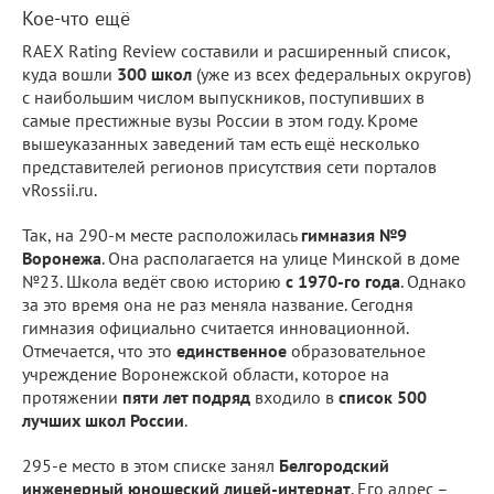
Кое-что ещё
RAEX Rating Review составили и расширенный список,
куда вошли
300 школ
(уже из всех федеральных округов)
с наибольшим числом выпускников, поступивших в
самые престижные вузы России в этом году. Кроме
вышеуказанных заведений там есть ещё несколько
представителей регионов присутствия сети порталов
vRossii.ru.
Так, на 290-м месте расположилась
гимназия №9
Воронежа
. Она располагается на улице Минской в доме
№23. Школа ведёт свою историю
с 1970-го года
. Однако
за это время она не раз меняла название. Сегодня
гимназия официально считается инновационной.
Отмечается, что это
единственное
образовательное
учреждение Воронежской области, которое на
протяжении
пяти лет подряд
входило в
список 500
лучших школ России
.
295-е место в этом списке занял
Белгородский
инженерный юношеский лицей-интернат
. Его адрес –