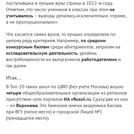
поступивших в лучшие вузы страны в 2022-м году.
Отметим, что число учеников в классах при этом
не
учитывалось
– выводы делались исключительно «прямо,
а не пропорционально».
Что касается самих вузов, то лучших определяли по
целому ряду критериев. Например,
по средним
конкурсным баллам
среди абитуриентов, затратам на
исследовательскую деятельность
, уровень
востребованности их выпускников
работодателями
и
так далее.
Итак...
В Топ-20 таких школ по ЦФО (без учёта Москвы) вошло
четыре
общеобразовательных организации из регионов
присутствия сети порталов
ИА vRossii.ru
. Сразу две из них
– из
Воронежа
. Это Гимназия имени академика Басова
при ВГУ (пятое место) и городской Лицей №1
(тринадцатое место).