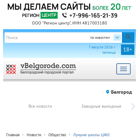
ООО "Регион центр", ИНН 4817003180
по новостям
7 августа 2026 г.
18+
пятница
Toggle
navigat
Белгород
Все новости
Заводные выходные
Главная
Новости
Общество
Лучшие школы ЦФО: