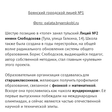
Брянский городской лицей №1
Фото: palata.bryanskobl.ru
Шестую позицию в «топе» занял тульский
Лицей №2
имени Слободскова
(Тула, улица Галкина, 14). Школа
также была создана в годы перестройки, на общей
волне радикального обновления системы общего
образования. Борис Слободсков, выдающийся педагог,
автор собственной методики, стал главным «рулевым»
этого проекта.
Образовательная организация создавалась для
старшеклассников
, желающих получить профильное
образование, связанное с
физикой
и
математикой
.
Вскоре она прославилась как «школа
вундеркиндов
». Её
первые выпускники побеждали на международных
олимпиадах, а сейчас являются частью отечественной
научной и технической элиты.