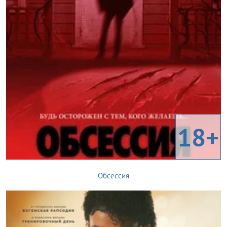
18+
Обсессия