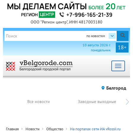
ООО "Регион центр", ИНН 4817003180
по новостям
10 августа 2026 г.
18+
понедельник
Toggle
navigat
Белгород
Все новости
Заводные выходные
Главная
Новости
Общество
На порталах сети ИА vRossii.ru