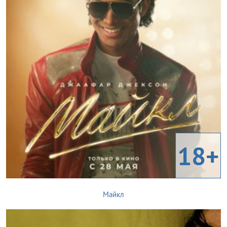
18+
Майкл