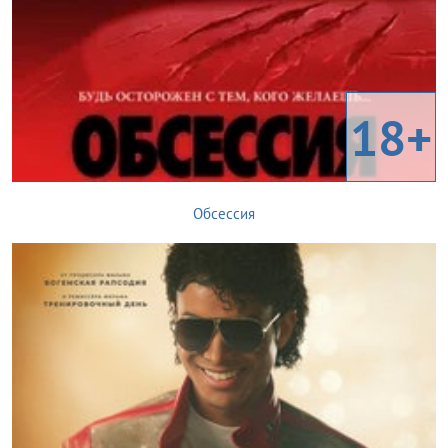
18+
Обсессия