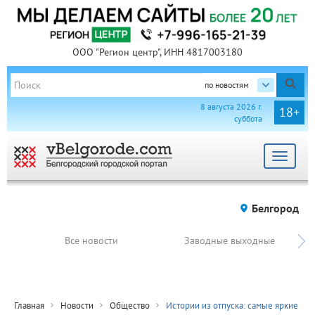
ООО "Регион центр", ИНН 4817003180
по новостям
8 августа 2026 г.
18+
суббота
Toggle
navigat
Белгород
Все новости
Заводные выходные
Главная
Новости
Общество
Истории из отпуска: самые яркие