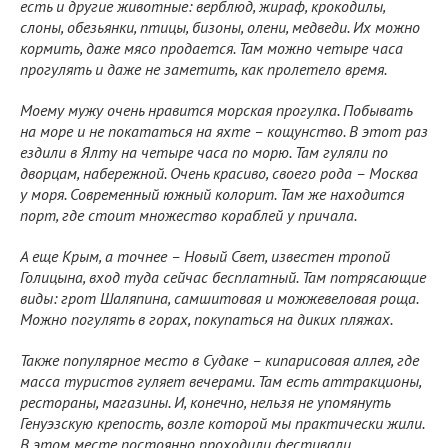
есть и другие животные: верблюд, жираф, крокодилы,
слоны, обезьянки, птицы, бизоны, олени, медведи. Их можно
кормить, даже мясо продается. Там можно четыре часа
прогулять и даже не заметить, как пролетело время.
Моему мужу очень нравится морская прогулка. Побывать
на море и не покататься на яхте – кощунство. В этот раз
ездили в Ялту на четыре часа по морю. Там гуляли по
дворцам, набережной. Очень красиво, своего рода – Москва
у моря. Современный южный колорит. Там же находится
порт, где стоит множество кораблей у причала.
А еще Крым, а точнее – Новый Свет, известен тропой
Голицына, вход туда сейчас бесплатный. Там потрясающие
виды: грот Шаляпина, самшитовая и можжевеловая роща.
Можно погулять в горах, покупаться на диких пляжах.
Также популярное место в Судаке – кипарисовая аллея, где
масса туристов гуляет вечерами. Там есть аттракционы,
рестораны, магазины. И, конечно, нельзя не упомянуть
Генуэзскую крепость, возле которой мы практически жили.
В этом месте постоянно проходили фестивали