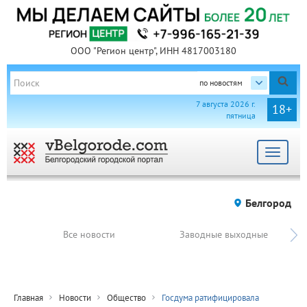
ООО "Регион центр", ИНН 4817003180
по новостям
7 августа 2026 г.
18+
пятница
Toggle
navigat
Белгород
Все новости
Заводные выходные
Главная
Новости
Общество
Госдума ратифицировала