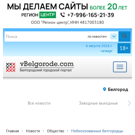
ООО "Регион центр", ИНН 4817003180
по новостям
6 августа 2026 г.
18+
четверг
Toggle
navigat
Белгород
Все новости
Заводные выходные
Главная
Новости
Общество
Мобилизованные белгородцы