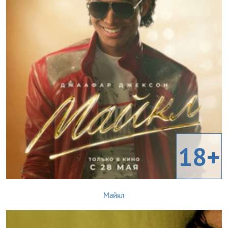
18+
Майкл