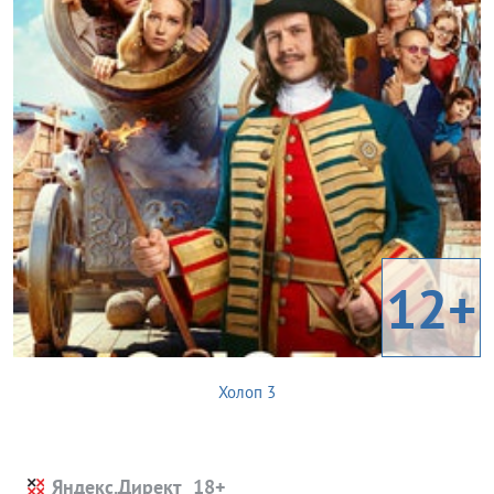
12+
Холоп 3
Яндекс.Директ