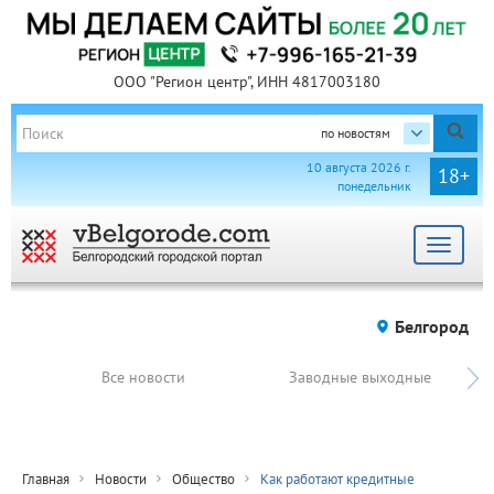
ООО "Регион центр", ИНН 4817003180
по новостям
10 августа 2026 г.
18+
понедельник
Toggle
navigat
Белгород
Все новости
Заводные выходные
Главная
Новости
Общество
Как работают кредитные