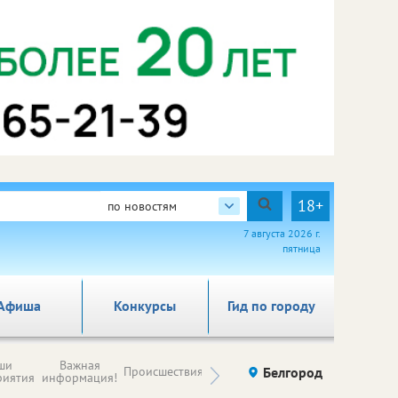
18+
по новостям
7 августа 2026 г.
пятница
Афиша
Конкурсы
Гид по городу
Новости
ши
Важная
Происшествия
Здоровье
Белгород
Ку
компаний (на
риятия
информация!
правах
рекламы)