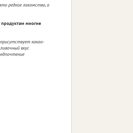
это редкое лакомство, а
м продуктам многие
м присутствует какао-
сливочный вкус
предпочтение