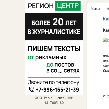
Главная
Н
Ка
Ка
нек
нес
«и»
См
жир
ООО "Регион центр", ИНН
4817003180