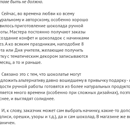
таве быть не должно.
Сейчас, во времена любви ко всему
уральному и авторскому, особенно хорошо
вилось приготовление шоколада ручной
оты. Мастера постоянно получают заказы
создание конфет и шоколадок с начинками
ез. А ко всяким праздникам, наподобие 8
та или Дня учителя, желающие получить
тку с тематическим декором записываются
месяц, а то и раньше.
Связано это с тем, что шоколатье могут
дложить альтернативу давно вошедшему в привычку подарку - 
дости ручной работы готовятся из более натуральных продукто
ляется много времени (особенно при сложных дизайнах), поэт
снее, и выглядят солиднее.
И, к слову, заказчик может сам выбрать начинку, какие-то до
дписи, орешки, узоры и т.д.), да и сам шоколад. В магазине же в
аничен.