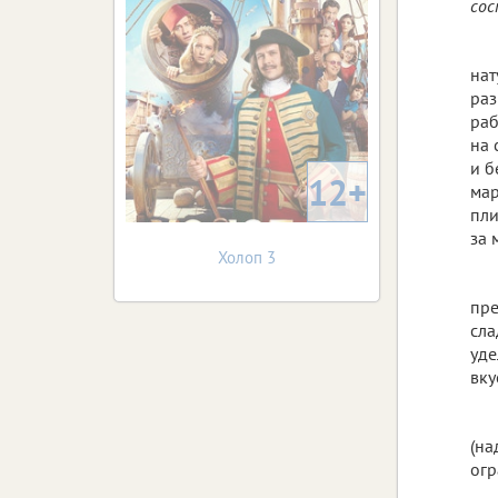
сос
нат
раз
раб
на 
и б
12+
мар
пли
за 
Холоп 3
пре
сла
уде
вку
(на
огр