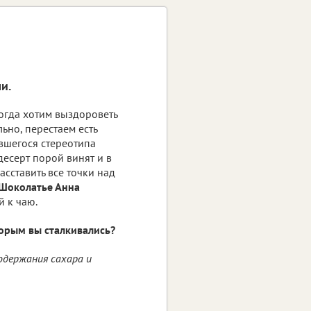
и.
огда хотим выздороветь
ьно, перестаем есть
ившегося стереотипа
десерт порой винят и в
сставить все точки над
Шоколатье Анна
й к чаю.
орым вы сталкивались?
содержания сахара и