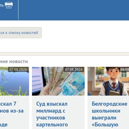
ть
ся к списку новостей
ние новости
07.08.2026
07.08.2026
06.0
скал 7
Суд взыскал
Белгородские
нов из-за
миллиард с
школьники
в
участников
выиграли
оде
картельного
«Большую