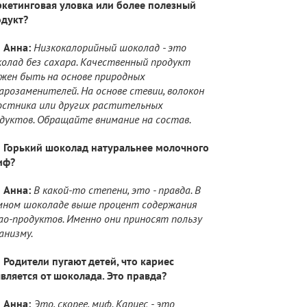
кетинговая уловка или более полезный
дукт?
Анна:
Низкокалорийный шоколад - это
олад без сахара. Качественный продукт
жен быть на основе природных
арозаменителей. На основе стевии, волокон
стника или других растительных
дуктов. Обращайте внимание на состав.
Горький шоколад натуральнее молочного
иф?
Анна:
В какой-то степени, это - правда. В
ном шоколаде выше процент содержания
ао-продуктов. Именно они приносят пользу
анизму.
Родители пугают детей, что кариес
вляется от шоколада. Это правда?
Анна:
Это, скорее, миф. Кариес - это