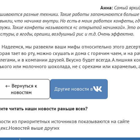
Анна:
Самый ярки
шиваются разные техники. Такие работы запоминаются больше в
выкли, что начинка внутри. Но есть в моих работах конфеты, гд
ружи. Такие конфеты называются «с открытой начинкой». Это о
стуры, а ягоды, орешки, воздушный рис и т.д. Очень эффектно.
Надеемся, мы развеяли ваши мифы относительно этого десерт
орая тает во рту, можно скушать и дома с горячим чаем, и на р
легами, и в компании друзей. Вкусно будет всегда. А лишняя ко
ького или молочного шоколада, не с орехами или карамелью, а
← Вернуться к
Другие новости в
новостям
ите читать наши новости раньше всех?
ости из приоритетных источников показываются на сайте
екс.Новостей выше других