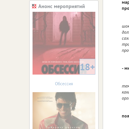
мар
Анонс мероприятий
про
шок
дол
сах
тро
про
18+
- м
Обсессия
тем
как
орг
поя