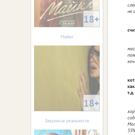
сле
не 
18+
счи
Майкл
мас
поя
кач
кот
как
т.д.
18+
хор
сод
Закулисье реальности
Мол
55%