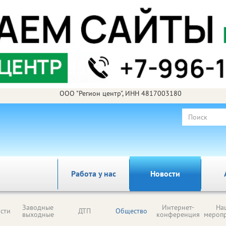
ООО "Регион центр", ИНН 4817003180
Работа у нас
Новости
Заводные
Интернет-
На
сти
ДТП
Общество
выходные
конференция
мероп