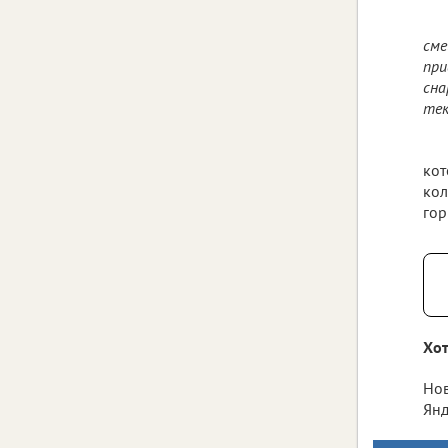
сме
при
сна
тек
кот
кол
гор
Хот
Нов
Янд