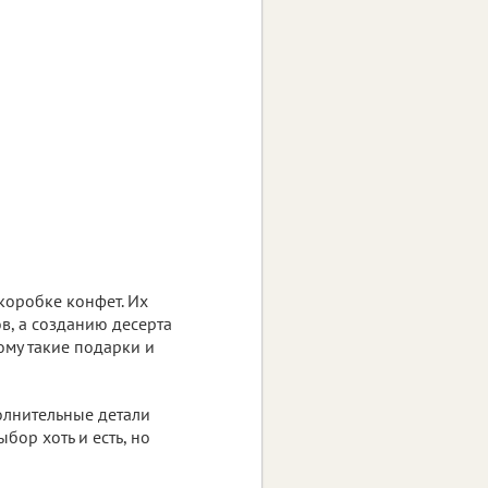
коробке конфет. Их
в, а созданию десерта
ому такие подарки и
полнительные детали
ыбор хоть и есть, но