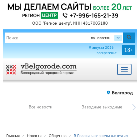
ООО "Регион центр", ИНН 4817003180
по новостям
9 августа 2026 г.
18+
воскресенье
Toggle
navigat
Белгород
Все новости
Заводные выходные
Главная
Новости
Общество
В России завершена частичная