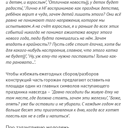
и детям, и взрослым", "Отличная новость)), у деток будет
радость", "Лично я НГ воспринимаю как праздник детства,
ребёнок верит в чудо, зачем детей лишать этого? Они всё
равно не понимают того напряжения, которое мы
испытываем. А на счёт взрослых, я и раньше до всех этих
событий никогда не понимал ажиотажа вокруг этого
нового года, люди будто помешались на нём. Зачем
впадать в крайность?? Пусть себе стоит ёлочка, хотя бы
для какого-нибудь настроения, главное, что этого катка
не будет))", "Ну, уж елку-то нужно поставить! Только как-
то рановато...".
Чтобы избежать ежегодных сборов/разборов
конструкций часть горожан предлагают оставить на
площади один из главных символов наступающего
праздника навсегда –
"Давно посадили бы живую ёлку на
том месте, где должна стоять, зачем эти железки", "Боже,
опять? уже бы оставили и не убирали. С каждым годом все
больше бесят эти приготовления к дню, когда все хотят
поесть как не в себя и напиться".
Про талантливую молодежь