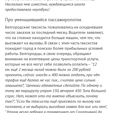
Насколько мне известно, нуждающимся школа
предоставляла ноутбуки".
Про уменьшившийся пассажиропоток
Белгородские таксисты пожаловались на оскудневшее
число заказов за последний месяц. Водители заявляют,
что на стоянке находится больше машин, чем тех, что
выезжают на вызовы. В связи с этим часть таксистов
покидает город в поисках более прибыльных условий
работы. Белгородцы, в свою очередь, обращают
внимание на взлетевшие цены транспортной услуги,
которые не все могут себе позволить оплатить – "
12
км. ещё 2 месяца назад можно было за 200 рублей
проехать, сейчас иногда и 400 можно отдать, при чём
трафик ещё далеко не час пик... считаю цена сильно
завышена!", "Ценники адекватные сделайте. По одному и
тому же маршруту утром 150, вечером 450. Типа большой
спрос. Нет, может кто-то внятно объяснить, почему
так?", "Если бы таксисты ещё приезжали по вызову как
положено, а не выбирали, выгодная заявка для них или нет",
"Утром везла ребенка в травмпункт от Спортивной до