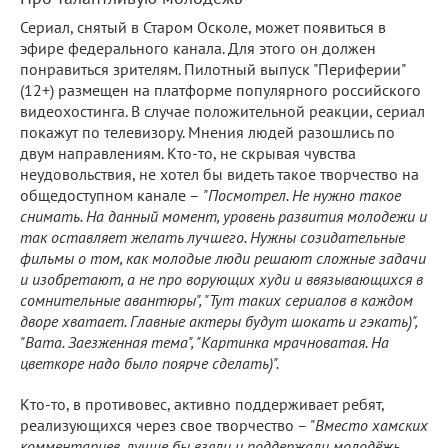
Сериал, снятый в Старом Осколе, может появиться в
эфире федерального канала. Для этого он должен
понравиться зрителям. Пилотный выпуск "Периферии"
(12+) размещен на платформе популярного российского
видеохостинга. В случае положительной реакции, сериал
покажут по телевизору. Мнения людей разошлись по
двум направлениям. Кто-то, не скрывая чувства
неудовольствия, не хотел бы видеть такое творчество на
общедоступном канале –
"Посмотрел. Не нужно такое
снимать. На данный момент, уровень развития молодежи и
так оставляет желать лучшего. Нужны созидательные
фильмы о том, как молодые люди решают сложные задачи
и изобретают, а не про ворующих худи и ввязывающихся в
сомнительные авантюры", "Тут таких сериалов в каждом
дворе хватает. Главные актеры будут шокать и гэкать)",
"Вата. Заезженная тема", "Картинка мрачноватая. На
цветкоре надо было поярче сделать)".
Кто-то, в противовес, активно поддерживает ребят,
реализующихся через свое творчество – "
Вместо хамских
комментариев, лучше бы взяли и поддержали молодёжь,