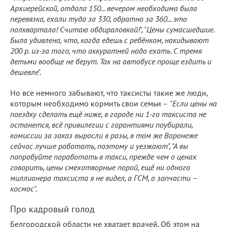
Архиерейской, отдала 150... вечером необходима была
перевязка, ехали туда за 330, обратно за 360... это
полквартала! Считаю обдираловкой!", "Цены сумасшедшие.
Была удивлена, что, когда едешь с ребёнком, накидывают
200 р. из-за того, что аккуратней надо ехать. С тремя
детьми вообще не берут. Так на автобусе проще ездить и
дешевле".
Но все немного забывают, что таксисты такие же люди,
которым необходимо кормить свои семьи –
"Если цены на
поездку сделать ещё ниже, в городе ни 1-го таксиста не
останется, всё привилегии с гарантиями поубирали,
комиссии за заказ выросли в разы, в том же Воронеже
сейчас лучше работать, поэтому и уезжают", "А вы
попробуйте поработать в такси, прежде чем о ценах
говорить, цены смехотворные порой, ещё ни одного
миллионера таксиста я не видел, а ГСМ, а запчасти –
космос".
Про кадровый голод
Белгородской области не хватает врачей. Об этом на