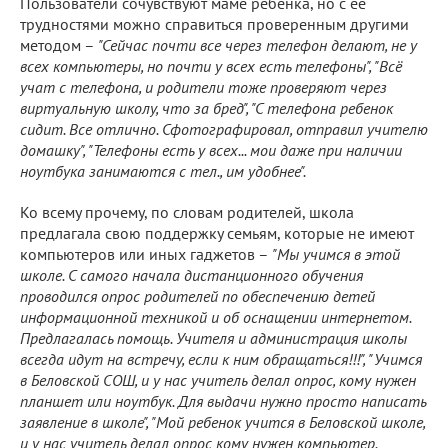
Пользователи сочувствуют маме ребенка, но c ее
трудностями можно справиться проверенным другими
методом –
"Сейчас почти все через телефон делают, не у
всех компьютеры, но почти у всех есть телефоны", "Всё
учат с телефона, и родители тоже проверяют через
виртуальную школу, что за бред", "С телефона ребенок
сидит. Все отлично. Сфотографировал, отправил учителю
домашку", "Телефоны есть у всех... мои даже при наличии
ноутбука занимаются с тел., им удобнее".
Ко всему прочему, по словам родителей, школа
предлагала свою поддержку семьям, которые не имеют
компьютеров или иных гаджетов –
"Мы учимся в этой
школе. С самого начала дистанционного обучения
проводился опрос родителей по обеспечению детей
информационной техникой и об оснащении интернетом.
Предлагалась помощь. Учителя и администрация школы
всегда идут на встречу, если к ним обращаться!!!", "Учимся
в Беловской СОШ, и у нас учитель делал опрос, кому нужен
планшет или ноутбук. Для выдачи нужно просто написать
заявление в школе", "Мой ребенок учится в Беловской школе,
и у нас учитель делал опрос кому нужен компьютер.