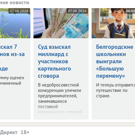
ние новости
07.08.2026
07.08.2026
06.0
скал 7
Суд взыскал
Белгородские
нов из-за
миллиард с
школьники
в
участников
выиграли
оде
картельного
«Большую
сговора
перемену»
умму оценен
ричиненный
В недобросовестной
И теперь отправятс
конкуренции уличили
путешествие по
предпринимателей,
стране.
занимавшихся
поставкой
медицинских изделий.
.Директ