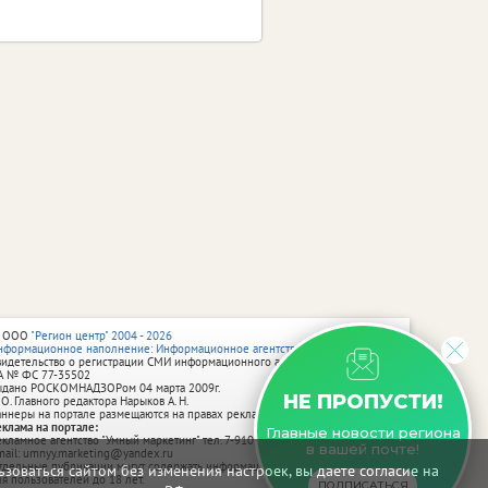
 ООО
"Регион центр" 2004 - 2026
нформационное наполнение: Информационное агентство vRossii.ru
видетельство о регистрации СМИ информационного агентства vRossii.ru
А № ФС 77‑35502
ыдано РОСКОМНАДЗОРом 04 марта 2009г.
НЕ ПРОПУСТИ!
 О. Главного редактора Нарыков А. Н.
аннеры на портале размещаются на правах рекламы.
еклама на портале:
Главные новости региона
екламное агентство "Умный маркетинг" тел. 7-910-267-70-40,
в вашей почте!
mail: umnyy.marketing@yandex.ru
тдельные публикации могут содержать информацию, не предназначенную
зоваться сайтом без изменения настроек, вы даете согласие на
ля пользователей до 18 лет.
ПОДПИСАТЬСЯ