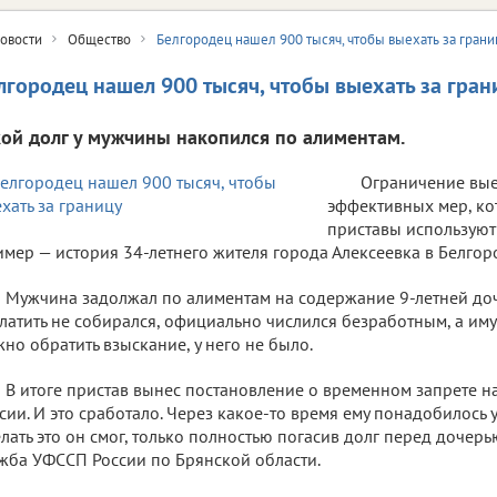
овости
Общество
Белгородец нашел 900 тысяч, чтобы выехать за грани
лгородец нашел 900 тысяч, чтобы выехать за гран
кой долг у мужчины накопился по алиментам.
Ограничение вые
эффективных мер, к
приставы используют
мер — история 34-летнего жителя города Алексеевка в Белгор
Мужчина задолжал по алиментам на содержание 9-летней доч
латить не собирался, официально числился безработным, а иму
но обратить взыскание, у него не было.
В итоге пристав вынес постановление о временном запрете н
сии. И это сработало. Через какое-то время ему понадобилось у
лать это он смог, только полностью погасив долг перед дочерь
жба УФССП России по Брянской области.