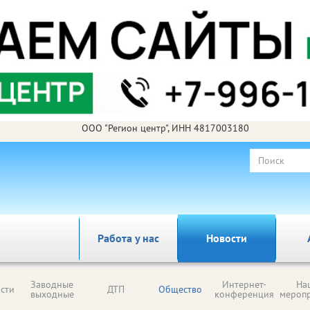
ООО "Регион центр", ИНН 4817003180
Работа у нас
Новости
Заводные
Интернет-
На
сти
ДТП
Общество
выходные
конференция
мероп