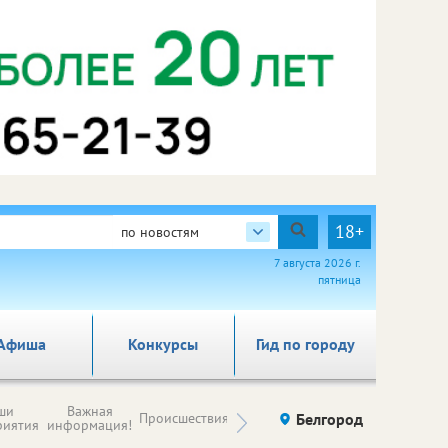
18+
по новостям
7 августа 2026 г.
пятница
Афиша
Конкурсы
Гид по городу
Новости
ши
Важная
Происшествия
Здоровье
Белгород
Ку
компаний (на
риятия
информация!
правах
рекламы)