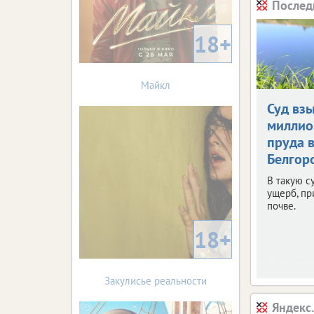
Послед
18+
Майкл
Суд взы
миллио
пруда 
Белгор
В такую с
ущерб, п
почве.
18+
Закулисье реальности
Яндекс