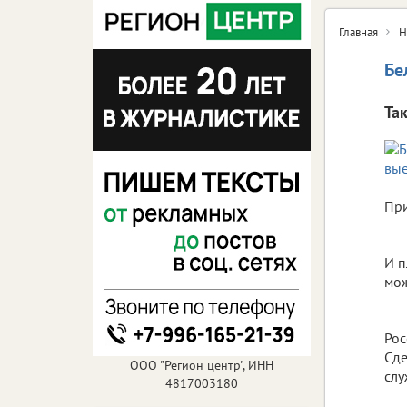
Главная
Н
Бе
Та
При
И п
мож
Рос
Сде
ООО "Регион центр", ИНН
слу
4817003180