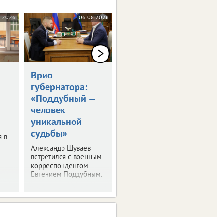
8.2026
06.08.2026
06.08.2026
Врио
Владимир Путин
губернатора:
встретился с
«Поддубный —
Александром
человек
Шуваевым
уникальной
Врио губернатора
судьбы»
рассказал президенту
я в
о текущей работе на
Александр Шуваев
посту.
встретился с военным
корреспондентом
Евгением Поддубным.