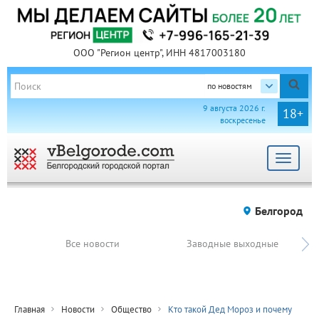
ООО "Регион центр", ИНН 4817003180
по новостям
9 августа 2026 г.
18+
воскресенье
Toggle
navigat
Белгород
Все новости
Заводные выходные
Главная
Новости
Общество
Кто такой Дед Мороз и почему