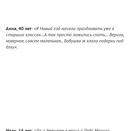
Анна, 40 лет
:
«Я Новый год начала праздновать уже в
старших классах... А так просто ложились спать… Верила,
наверное, совсем маленькая... Бабушка ж клала подарки под
ёлку».
Иван, 16 лет
:
«Да, в детстве я верил в Деда Мороза,