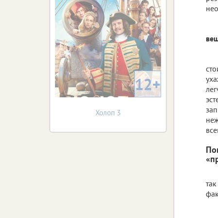
нео
ве
сто
12+
уха
лег
эст
зап
Холоп 3
неж
все
По
«п
так
фак