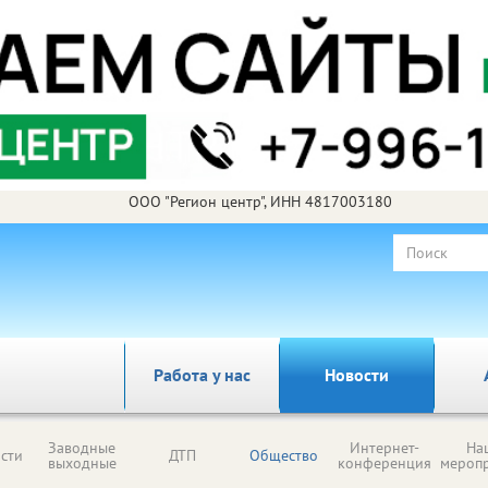
ООО "Регион центр", ИНН 4817003180
Работа у нас
Новости
Заводные
Интернет-
На
сти
ДТП
Общество
выходные
конференция
мероп