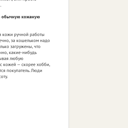
.
ть обычную кожаную
з кожи ручной работы
ечно, за кошельком надо
олько загружены, что
ечно, какие-нибудь
дывая любую
 с кожей — скорее хобби,
тся покупатель. Люди
оту.