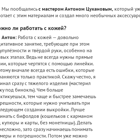
Мы пообщались
с мастером Антоном Цукановым,
который уж
отает с этим материалам и создал много необычных аксессуар
ожно ли работать с кожей?
Антон:
Работа с кожей — довольно
итативное занятие, требующее при этом
упулёзности и твёрдой руки, особенно на
вых этапах. Ведь не всегда нужны прямые
ии, которые чертятся с помощью линейки.
тому вначале всегда есть ошибки, которые
раняются только практикой. Скажу честно, я
инал сразу с тяжелого изделия (мастерил
ку под бинокль). Чем больше
ктикуешься, тем чаще и быстрее замечаешь
решности, которые нужно учитывать при
ледующем создании выкройки. Лучше
инать с бифолдов (кошельков с карманом
 купюры и карты, без монетницы). Делать
несложно, зато сразу начинаешь понимать
меры и погрешности. Потом уже можно