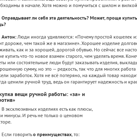
бходимы в начале. Хотя можно и помучиться с шилом и вилкой
Оправдывает ли себя эта деятельность? Может, проще купи
щь?
Антон:
Люди иногда удивляются: «Почему простой кошелек и
ит дороже, чем такой же в магазине». Хорошее изделие долгов
живать, как и за хорошей, дорогой обувью. Но сейчас все наст
че купить что-то новое взамен старого, чем уделять время. Кон
еты или состоятельные люди будут заказывать изделия, выкла
рошенную сумму, но это — редкость, так что для многих работа
ели заработок. Хотя не всё потеряно, на каждый товар находи
гда ценили ручной труд, ведь он гарантирует надежность и крас
купка вещи ручной работы: «за» и
ротив»
В эксклюзивных изделиях есть как плюсы,
 и минусы. И речь не только о ценовом
торе.
Если говорить
о преимуществах
, то: