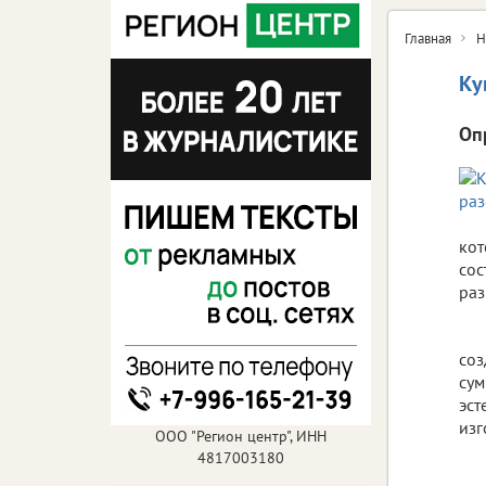
Главная
Н
Ку
Оп
кот
сос
раз
соз
сум
эст
изг
ООО "Регион центр", ИНН
4817003180