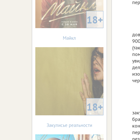
пер
18+
дов
Майкл
900
(та
пом
уви
дел
изо
чер
18+
зак
бра
Закулисье реальности
кон
пер
рез