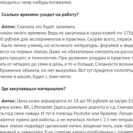
еходить к чему-нибудь потяжелее.
Сколько времени уходит на работу?
Антон:
Сначала это будет занимать
ольно много времени. Ведь не закупишься сразу кожей по 170д
0 рублей для экспериментов и практики. Скорее всего, первое
к было лично у меня), но есть много литературы, форумов и ви
огут на первых этапах. Даже не обязательно смотреть на русско
деть процесс и технологию. При должном усердии и практике
ать от четырех до семи в день, а то и больше. Сложности возник
бражение объекта, но нет выкройки. Вот тут придется попотеть,
чение в школе, будет с этим легче.
Где закупаешься материалом?
Антон:
Цена кожи варьируется от 18 до 90 рублей за кв/дм. Е
упки кожи: ВК, Lifemaster (здесь довольно дорого) и т.д. Снача
ть под свои нужды. И тут в помощь Youtube или браузер. Лучше
кретно нужно для работы, а не мучиться потом с 2.5 мм чепрак
вых этапах подойдут цыганские нитки, вощеная нить, нож «Шо
иновый и зажигалка. Еще советую купить пробойники с размет