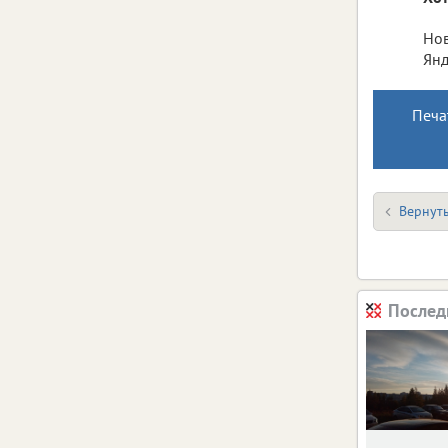
Нов
Янд
Печа
Вернуть
Послед