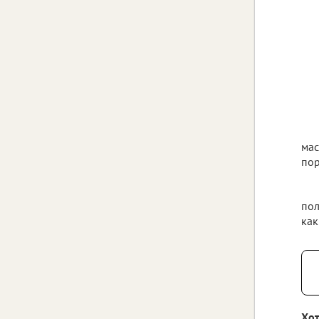
мас
пор
пол
как
Хот