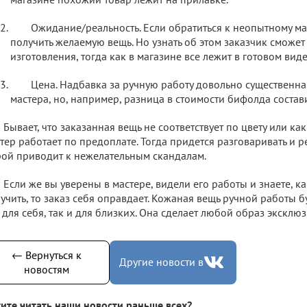
Ожидание/реальность. Если обратиться к неопытному мас
получить желаемую вещь. Но узнать об этом заказчик сможет
изготовления, тогда как в магазине все лежит в готовом виде
Цена. Надбавка за ручную работу довольно существенна.
мастера, но, например, разница в стоимости бифолда состав
Бывает, что заказанная вещь не соответствует по цвету или ка
тер работает по предоплате. Тогда придется разговаривать и р
ой приводит к нежелательным скандалам.
Если же вы уверены в мастере, видели его работы и знаете, ка
учить, то заказ себя оправдает. Кожаная вещь ручной работы
 для себя, так и для близких. Она сделает любой образ эксклю
← Вернуться к
Другие новости в
новостям
ите читать наши новости раньше всех?