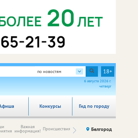
18+
по новостям
6 августа 2026 г.
четверг
Афиша
Конкурсы
Гид по городу
Новости
ши
Важная
Происшествия
Здоровье
Белгород
Ку
компаний (на
риятия
информация!
правах
рекламы)