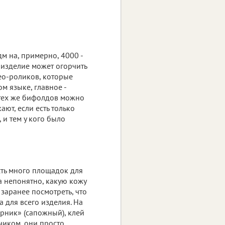
м на, примерно, 4000 -
 изделие может огорчить
део-роликов, которые
м языке, главное -
 тех же бифолдов можно
ают, если есть только
 и тем у кого было
сть много площадок для
ла непонятно, какую кожу
 заранее посмотреть, что
а для всего изделия. На
рник» (сапожный), клей
чиком, они просто