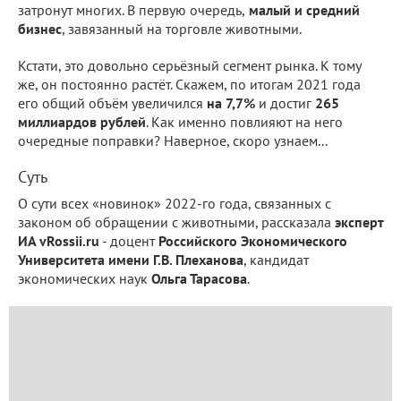
затронут многих. В первую очередь,
малый и средний
бизнес
, завязанный на торговле животными.
Кстати, это довольно серьёзный сегмент рынка. К тому
же, он постоянно растёт. Скажем, по итогам 2021 года
его общий объём увеличился
на 7,7%
и достиг
265
миллиардов рублей
. Как именно повлияют на него
очередные поправки? Наверное, скоро узнаем...
Суть
О сути всех «новинок» 2022-го года, связанных с
законом об обращении с животными, рассказала
эксперт
ИА vRossii.ru
- доцент
Российского Экономического
Университета имени Г.В. Плеханова
, кандидат
экономических наук
Ольга Тарасова
.