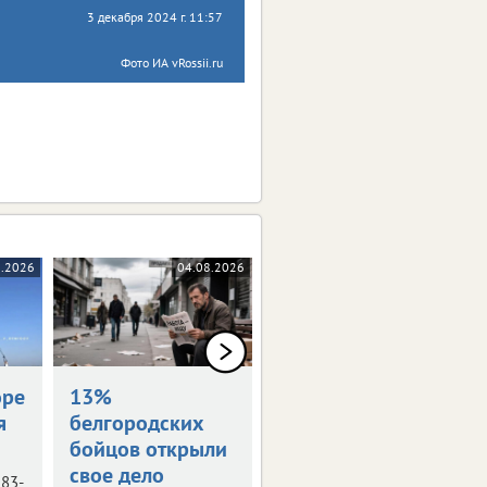
3 декабря 2024 г. 11:57
Фото ИА vRossii.ru
8.2026
04.08.2026
04.08.2026
оре
13%
Награждены
я
белгородских
посмертно
бойцов открыли
Семьям погибших
свое дело
белгородцев передали
 83-