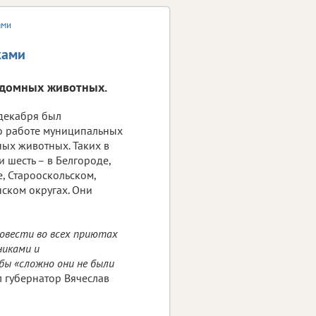
ами
ками
здомных животных.
декабря был
о работе муниципальных
ых животных. Таких в
 шесть – в Белгороде,
, Старооскольском,
нском округах. Они
ровести во всех приютах
никами и
бы «сложно они не были
 губернатор Вячеслав