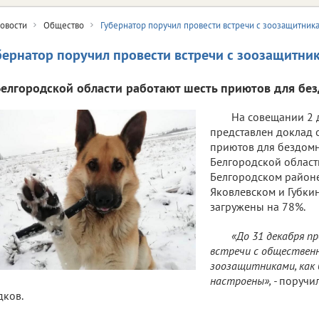
овости
Общество
Губернатор поручил провести встречи с зоозащитник
бернатор поручил провести встречи с зоозащитни
Белгородской области работают шесть приютов для бе
На совещании 2 
представлен доклад 
приютов для бездомн
Белгородской области
Белгородском районе
Яковлевском и Губки
загружены на 78%.
«До 31 декабря п
встречи с обществен
зоозащитниками, как 
настроены», -
поручил
дков.