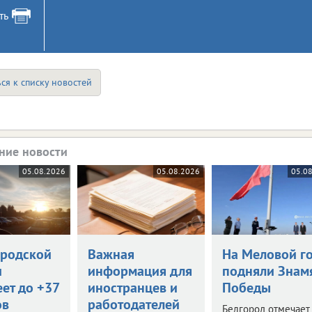
ть
ся к списку новостей
ние новости
05.08.2026
05.08.2026
05.0
ородской
Важная
На Меловой г
и
информация для
подняли Знам
ет до +37
иностранцев и
Победы
ов
работодателей
Белгород отмечает