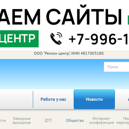
ООО "Регион центр", ИНН 4817003180
Работа у нас
Новости
Заводные
Интернет-
На
сти
ДТП
Общество
выходные
конференция
мероп