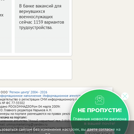
государственные
В банке вакансий для
награды.
вернувшихся
их
военнослужащих
сейчас 1159 вариантов
трудоустройства.
 ООО
"Регион центр" 2004 - 2026
нформационное наполнение: Информационное агентство vRossii.ru
видетельство о регистрации СМИ информационного агентства vRossii.ru
А № ФС 77‑35502
ыдано РОСКОМНАДЗОРом 04 марта 2009г.
НЕ ПРОПУСТИ!
 О. Главного редактора Нарыков А. Н.
аннеры на портале размещаются на правах рекламы.
еклама на портале:
Главные новости региона
екламное агентство "Умный маркетинг" тел. 7-910-267-70-40,
в вашей почте!
mail: umnyy.marketing@yandex.ru
тдельные публикации могут содержать информацию, не предназначенную
зоваться сайтом без изменения настроек, вы даете согласие на
ля пользователей до 18 лет.
ПОДПИСАТЬСЯ