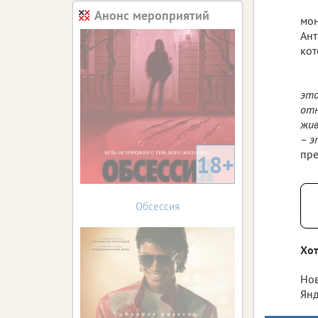
Анонс мероприятий
мон
Ант
кот
это
отн
жив
– э
пре
18+
Обсессия
Хот
Нов
Янд