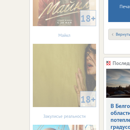
Печа
18+
Вернуть
Майкл
Послед
18+
В Белг
област
Закулисье реальности
потепле
градус