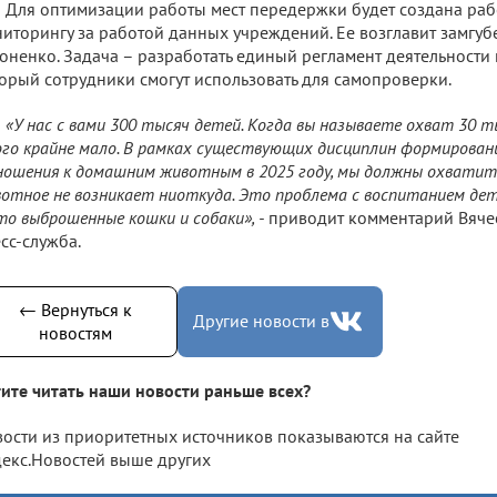
Для оптимизации работы мест передержки будет создана раб
иторингу за работой данных учреждений. Ее возглавит замгу
оненко. Задача – разработать единый регламент деятельности 
орый сотрудники смогут использовать для самопроверки.
«У нас с вами 300 тысяч детей. Когда вы называете охват 30 ты
го крайне мало. В рамках существующих дисциплин формирован
ошения к домашним животным в 2025 году, мы должны охватит
отное не возникает ниоткуда. Это проблема с воспитанием де
то выброшенные кошки и собаки», -
приводит комментарий Вячес
сс-служба.
← Вернуться к
Другие новости в
новостям
ите читать наши новости раньше всех?
ости из приоритетных источников показываются на сайте
екс.Новостей выше других