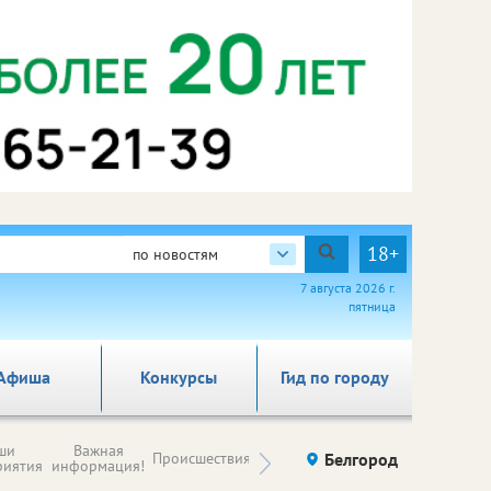
18+
по новостям
7 августа 2026 г.
пятница
Афиша
Конкурсы
Гид по городу
Новости
ши
Важная
Происшествия
Здоровье
Белгород
Ку
компаний (на
риятия
информация!
правах
рекламы)