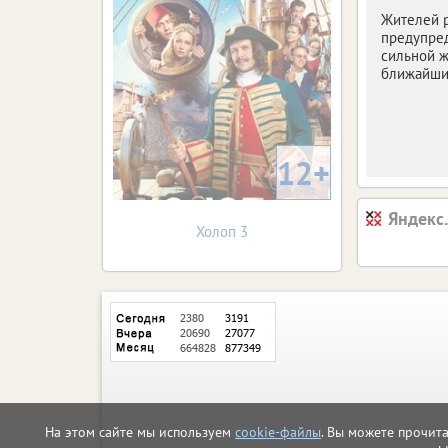
Жителей 
предупре
сильной ж
ближайши
12+
Яндекс
Холоп 3
На этом сайте мы используем
cookie-файлы
. Вы можете прочит