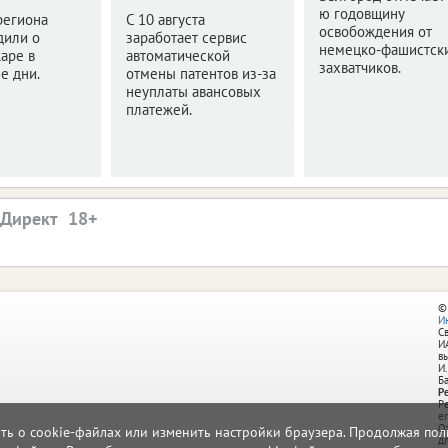
ю годовщину
региона
С 10 августа
освобождения от
дили о
заработает сервис
немецко-фашистск
аре в
автоматической
захватчиков.
е дни.
отмены патентов из-за
неуплаты авансовых
платежей.
.Директ
©
И
С
И
в
И.
Б
Р
Р
e
О
ать о cookie-файлах или изменить настройки браузера. Продолжая поль
д