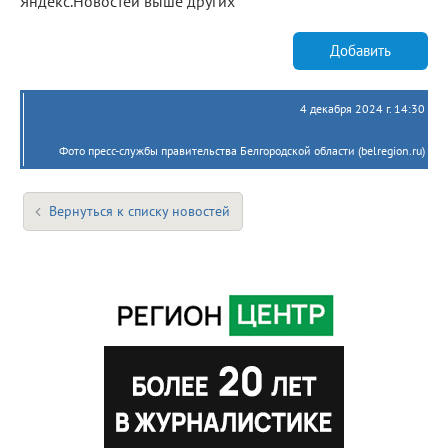
Яндекс.Новостей выше других
Добавить
4 декабря 2024 г. 14:30
Фото пресс-службы правительства Белгородской области (belregion.ru)
Вернуться к списку новостей