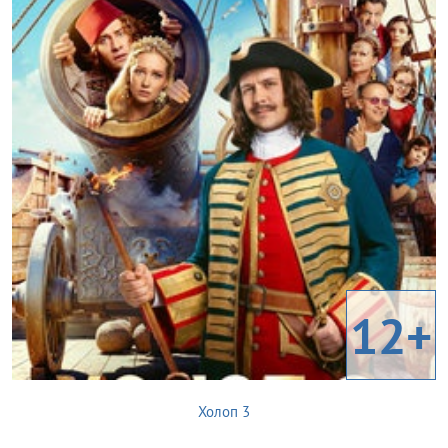
12+
Холоп 3