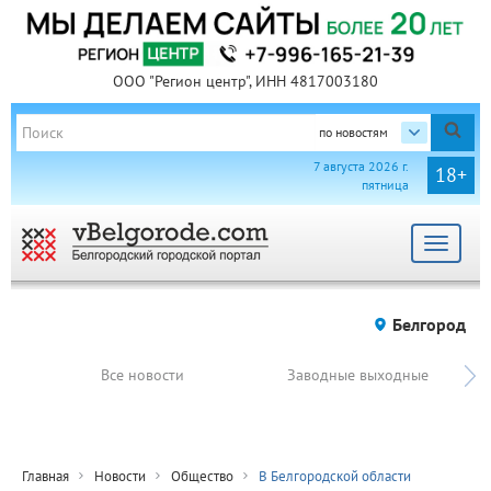
ООО "Регион центр", ИНН 4817003180
по новостям
7 августа 2026 г.
18+
пятница
Toggle
navigat
Белгород
Все новости
Заводные выходные
Главная
Новости
Общество
В Белгородской области