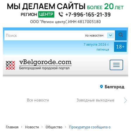
ООО "Регион центр", ИНН 4817003180
по новостям
7 августа 2026 г.
18+
пятница
Toggle
navigat
Белгород
Все новости
Заводные выходные
Главная
Новости
Общество
Прокуратура сообщила о