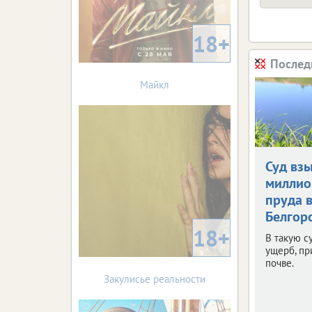
18+
Послед
Майкл
Суд взы
миллио
пруда 
Белгор
18+
В такую с
ущерб, п
почве.
Закулисье реальности