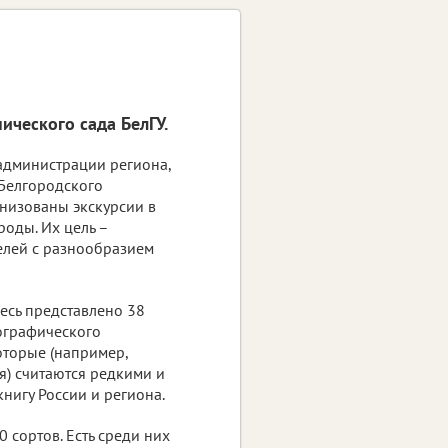
ческого сада БелГУ.
администрации региона,
 Белгородского
анизованы экскурсии в
роды. Их цель –
елей с разнообразием
есь представлено 38
ографического
торые (например,
я) считаются редкими и
нигу России и региона.
 сортов. Есть среди них