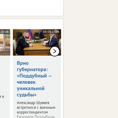
8.2026
06.08.2026
06.08.2026
Врио
Владимир Путин
губернатора:
встретился с
«Поддубный —
Александром
человек
Шуваевым
уникальной
Врио губернатора
судьбы»
рассказал президенту
я в
о текущей работе на
Александр Шуваев
посту.
встретился с военным
корреспондентом
Евгением Поддубным.