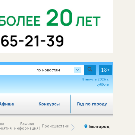
18+
по новостям
8 августа 2026 г.
суббота
Афиша
Конкурсы
Гид по городу
Новости
ши
Важная
Происшествия
Здоровье
Белгород
Ку
компаний (на
риятия
информация!
правах
рекламы)