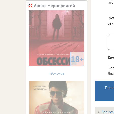
ито
Анонс мероприятий
Гос
сек
18+
Хот
Нов
Янд
Обсессия
Печа
Вернуть