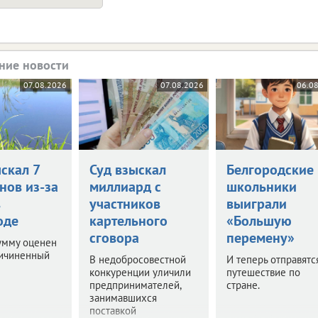
ние новости
07.08.2026
07.08.2026
06.0
скал 7
Суд взыскал
Белгородские
нов из-за
миллиард с
школьники
в
участников
выиграли
оде
картельного
«Большую
сговора
перемену»
умму оценен
ричиненный
В недобросовестной
И теперь отправятс
конкуренции уличили
путешествие по
предпринимателей,
стране.
занимавшихся
поставкой