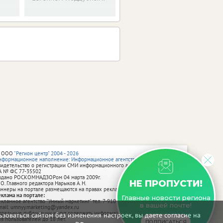
 ООО
"Регион центр" 2004 - 2026
нформационное наполнение: Информационное агентство vRossii.ru
видетельство о регистрации СМИ информационного агентства vRossii.ru
А № ФС 77‑35502
ыдано РОСКОМНАДЗОРом 04 марта 2009г.
НЕ ПРОПУСТИ!
 О. Главного редактора Нарыков А. Н.
аннеры на портале размещаются на правах рекламы.
еклама на портале:
Главные новости региона
екламное агентство "Умный маркетинг" тел. 7-910-267-70-40,
в вашей почте!
mail: umnyy.marketing@yandex.ru
тдельные публикации могут содержать информацию, не предназначенную
зоваться сайтом без изменения настроек, вы даете согласие на
ля пользователей до 18 лет.
ПОДПИСАТЬСЯ