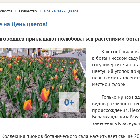
овости
Общество
Все на День цветов!
е на День цветов!
лгородцев приглашают полюбоваться растениями ботани
Как сообщили в 
в ботаническом саду
госуниверситета орг
цветущий уголок при
познакомить посетит
местной флоры.
Только ирисов зд
0+
видов различного ге
происхождения. Неко
Беламканда китайска
занесены в Красную к
Коллекция пионов ботанического сада насчитывает свыше 200