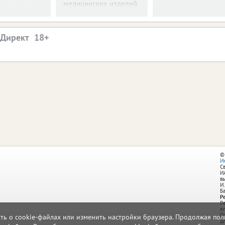
медицинских изделий.
.Директ
©
И
С
И
в
И.
Б
Р
Р
e
О
ать о cookie-файлах или изменить настройки браузера. Продолжая поль
д