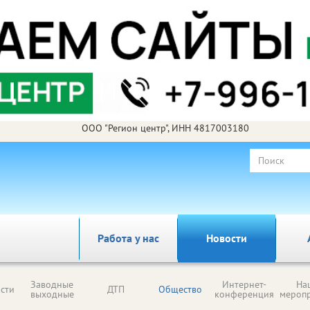
ООО "Регион центр", ИНН 4817003180
Работа у нас
Новости
Заводные
Интернет-
На
сти
ДТП
Общество
выходные
конференция
мероп