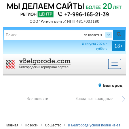
ООО "Регион центр", ИНН 4817003180
по новостям
8 августа 2026 г.
18+
суббота
Toggle
navigat
Белгород
Все новости
Заводные выходные
Главная
Новости
Общество
В Белгороде усилят полив из-за