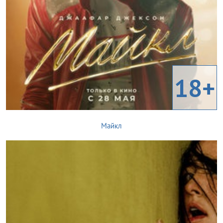
18+
Майкл