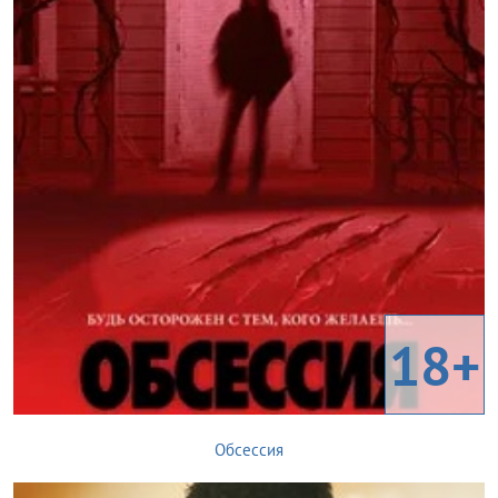
18+
Обсессия