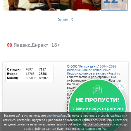
Холоп 3
Яндекс.Директ
© ООО
"Регион центр" 2004 - 2026
Информационное наполнение:
Информационное агентство vRossii.ru
Свидетельство о регистрации СМИ
информационного агентства vRossii.ru
ИА № ФС 77‑35502
выдано РОСКОМНАДЗОРом 04 марта
2009г.
И. О. Главного редактора Нарыков А. Н.
Баннеры на портале размещаются на
НЕ ПРОПУСТИ!
правах рекламы.
Реклама на портале:
Главные новости региона
Рекламное агентство "Умный маркетинг"
тел. 7-910-267-70-40,
в вашей почте!
email: umnyy.marketing@yandex.ru
На этом сайте мы используем
cookie-файлы
. Вы можете прочитать о cookie-файлах или
Отдельные публикации могут содержать
изменить настройки браузера. Продолжая пользоваться сайтом без изменения настроек,
информацию, не предназначенную для
ПОДПИСАТЬСЯ
вы даете согласие на использование ваших cookie-файлов. Все собранные при помощи
пользователей до 18 лет.
cookie-файлов данные будут храниться на территории РФ.
Политика в отношении обработки