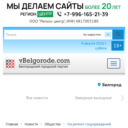
ООО "Регион центр", ИНН 4817003180
по новостям
8 августа 2026 г.
18+
суббота
Toggle
navigat
Белгород
Все новости
Заводные выходные
Главная
Новости
Общество
На ремонт соцучреждений