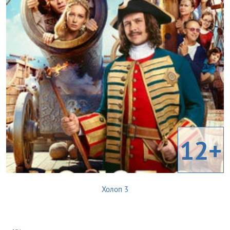
12+
Холоп 3