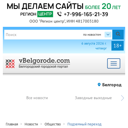
ООО "Регион центр", ИНН 4817003180
по новостям
6 августа 2026 г.
18+
четверг
Toggle
navigat
Белгород
Все новости
Заводные выходные
Главная
Новости
Общество
Подземный переход