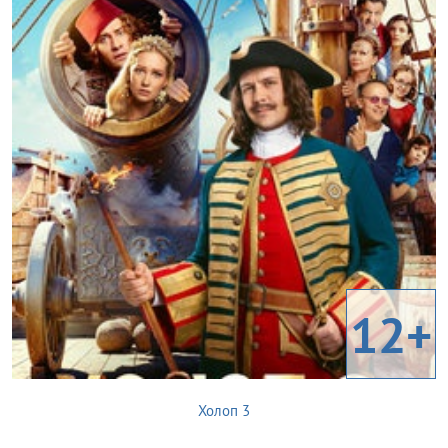
12+
Холоп 3