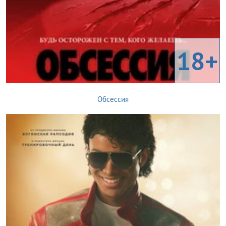
18+
Обсессия