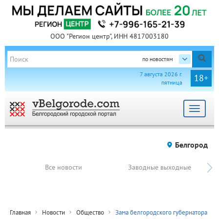
ООО "Регион центр", ИНН 4817003180
по новостям
7 августа 2026 г.
18+
пятница
Toggle
navigat
Белгород
Все новости
Заводные выходные
Главная
Новости
Общество
Зама белгородского губернатора