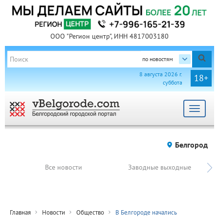
ООО "Регион центр", ИНН 4817003180
по новостям
8 августа 2026 г.
18+
суббота
Toggle
navigat
Белгород
Все новости
Заводные выходные
Главная
Новости
Общество
В Белгороде начались