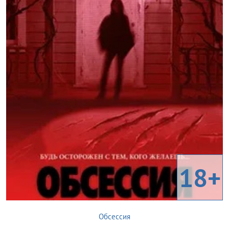
18+
Обсессия