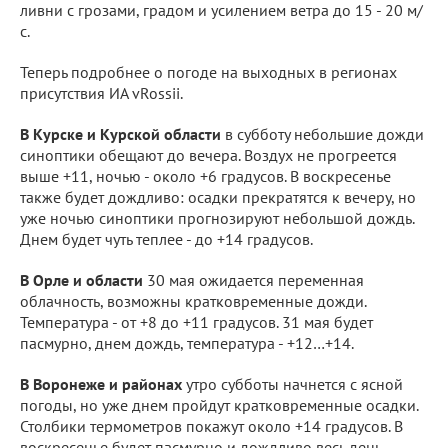
ливни с грозами, градом и усилением ветра до 15 - 20 м/
с.
Теперь подробнее о погоде на выходных в регионах
присутствия ИА vRossii.
В Курске и Курской области
в субботу небольшие дожди
синоптики обещают до вечера. Воздух не прогреется
выше +11, ночью - около +6 градусов. В воскресенье
также будет дождливо: осадки прекратятся к вечеру, но
уже ночью синоптики прогнозируют небольшой дождь.
Днем будет чуть теплее - до +14 градусов.
В Орле и области
30 мая ожидается переменная
облачность, возможны кратковременные дожди.
Температура - от +8 до +11 градусов. 31 мая будет
пасмурно, днем дождь, температура - +12…+14.
В Воронеже и районах
утро субботы начнется с ясной
погоды, но уже днем пройдут кратковременные осадки.
Столбики термометров покажут около +14 градусов. В
воскресенье будет пасмурно и дождливо весь день,