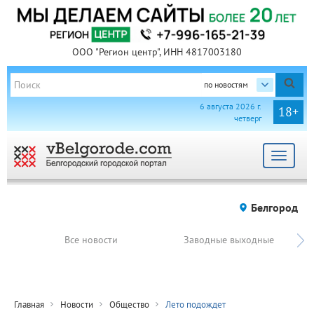
ООО "Регион центр", ИНН 4817003180
по новостям
6 августа 2026 г.
18+
четверг
Toggle
navigat
Белгород
Все новости
Заводные выходные
Главная
Новости
Общество
Лето подождет