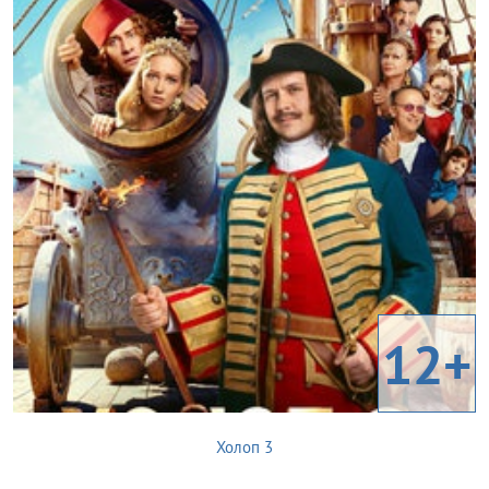
12+
Холоп 3