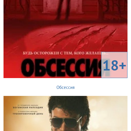
18+
Обсессия