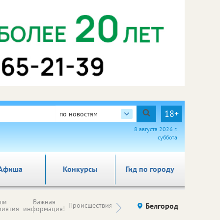
18+
по новостям
8 августа 2026 г.
суббота
Афиша
Конкурсы
Гид по городу
Новости
ши
Важная
Происшествия
Здоровье
Белгород
Ку
компаний (на
риятия
информация!
правах
рекламы)