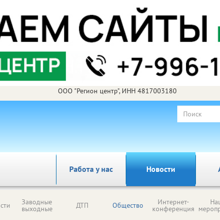
ООО "Регион центр", ИНН 4817003180
Работа у нас
Новости
Заводные
Интернет-
На
сти
ДТП
Общество
выходные
конференция
мероп