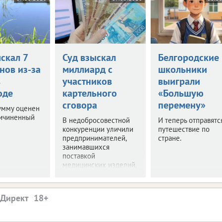
скал 7
Суд взыскал
Белгородские
нов из-за
миллиард с
школьники
в
участников
выиграли
оде
картельного
«Большую
сговора
перемену»
умму оценен
ричиненный
В недобросовестной
И теперь отправятс
конкуренции уличили
путешествие по
предпринимателей,
стране.
занимавшихся
поставкой
медицинских изделий.
.Директ