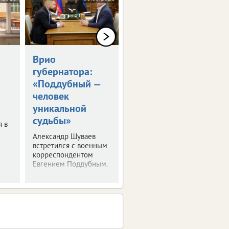
Врио
Владимир Путин
губернатора:
встретился с
«Поддубный —
Александром
человек
Шуваевым
уникальной
Врио губернатора
судьбы»
рассказал президенту
я в
о текущей работе на
Александр Шуваев
посту.
встретился с военным
корреспондентом
Евгением Поддубным.