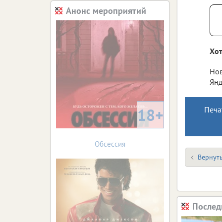
Анонс мероприятий
Хот
Нов
Янд
18+
Печа
Обсессия
Вернуть
Послед