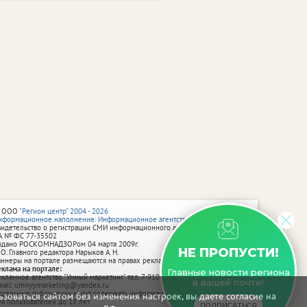
 ООО
"Регион центр" 2004 - 2026
нформационное наполнение: Информационное агентство vRossii.ru
видетельство о регистрации СМИ информационного агентства vRossii.ru
А № ФС 77‑35502
ыдано РОСКОМНАДЗОРом 04 марта 2009г.
НЕ ПРОПУСТИ!
 О. Главного редактора Нарыков А. Н.
аннеры на портале размещаются на правах рекламы.
еклама на портале:
Главные новости региона
екламное агентство "Умный маркетинг" тел. 7-910-267-70-40,
в вашей почте!
mail: umnyy.marketing@yandex.ru
тдельные публикации могут содержать информацию, не предназначенную
зоваться сайтом без изменения настроек, вы даете согласие на
ля пользователей до 18 лет.
ПОДПИСАТЬСЯ