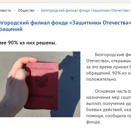
овости
Общество
Белгородский филиал фонда «Защитники Отечества»
лгородский филиал фонда «Защитники Отечества»
ращений
лее 90% из них решены.
Белгородский ф
Отечества», открывш
за это время принял 
обращений. 90% из 
положительно.
Основная часть 
назначения мер соц
выплат, получения у
боевых действий, ок
помощи, сообщила п
фонда.