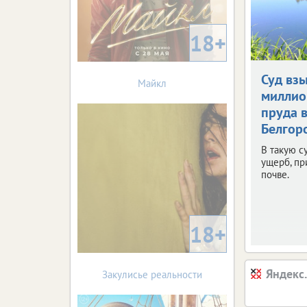
18+
Суд взы
Майкл
миллио
пруда 
Белгор
В такую с
ущерб, п
почве.
18+
Яндекс
Закулисье реальности