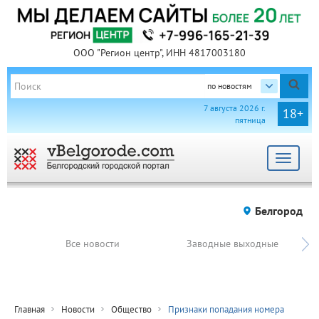
ООО "Регион центр", ИНН 4817003180
по новостям
7 августа 2026 г.
18+
пятница
Toggle
navigat
Белгород
Все новости
Заводные выходные
Главная
Новости
Общество
Признаки попадания номера