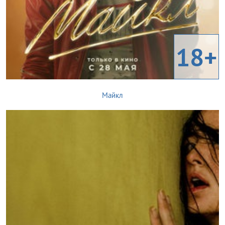
18+
Майкл