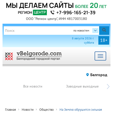
ООО "Регион центр", ИНН 4817003180
по новостям
8 августа 2026 г.
18+
суббота
Toggle
navigat
Белгород
Все новости
Заводные выходные
Главная
Новости
Общество
На Землю обрушится сильная