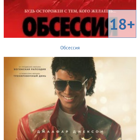
18+
Обсессия