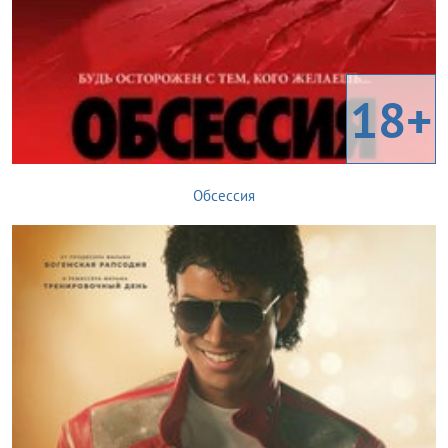
18+
Обсессия