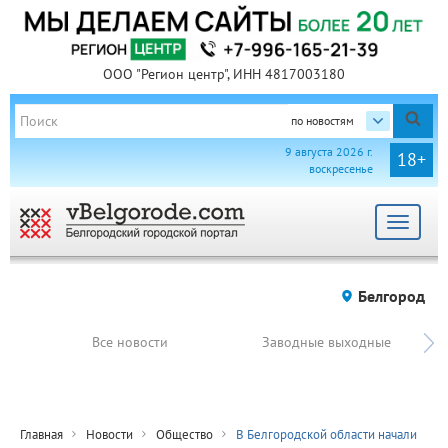
ООО "Регион центр", ИНН 4817003180
по новостям
9 августа 2026 г.
18+
воскресенье
Toggle
navigat
Белгород
Все новости
Заводные выходные
Главная
Новости
Общество
В Белгородской области начали