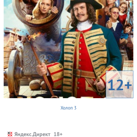
12+
Холоп 3
Яндекс.Директ