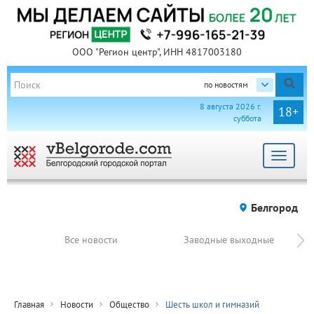
ООО "Регион центр", ИНН 4817003180
по новостям
8 августа 2026 г.
18+
суббота
Toggle
navigat
Белгород
Все новости
Заводные выходные
Главная
Новости
Общество
Шесть школ и гимназий