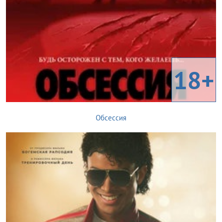
18+
Обсессия