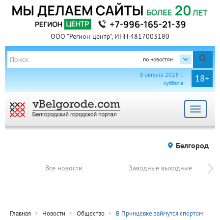
ООО "Регион центр", ИНН 4817003180
по новостям
8 августа 2026 г.
18+
суббота
Toggle
navigat
Белгород
Все новости
Заводные выходные
Главная
Новости
Общество
В Принцевке займутся спортом