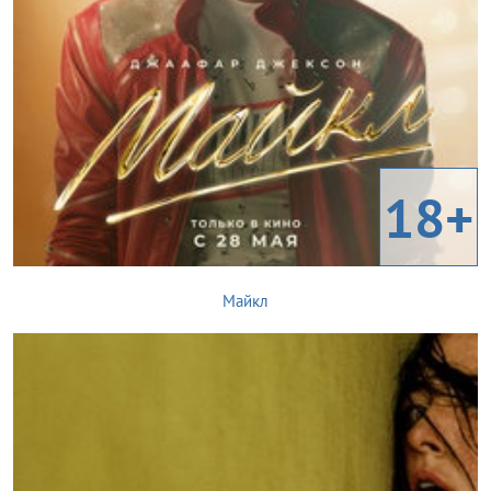
18+
Майкл