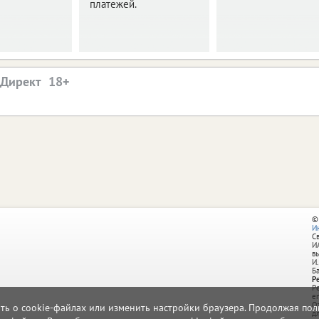
платежей.
.Директ
©
И
С
И
в
И.
Б
Р
Р
e
О
ать о cookie-файлах или изменить настройки браузера. Продолжая поль
д