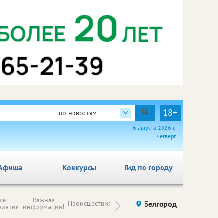
18+
по новостям
6 августа 2026 г.
четверг
Афиша
Конкурсы
Гид по городу
Новости
ши
Важная
Происшествия
Здоровье
Белгород
Ку
компаний (на
риятия
информация!
правах
рекламы)