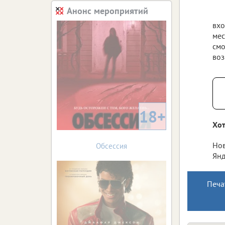
Анонс мероприятий
вхо
мес
смо
воз
18+
Хот
Нов
Обсессия
Янд
Печа