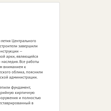
-летия Центрального
строители завершили
онструкции —
ной арки, являющейся
 наследия. Все работы
ым вниманием к
ского облика, пояснили
дской администрации.
епили фундамент,
арийную кирпичную
сооружения и полностью
реставрированный в