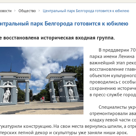
овости
Общество
Центральный парк Белгорода готовится к юбилею
нтральный парк Белгорода готовится к юбилею
е восстановлена историческая входная группа.
В преддверии 70
парка имени Ленина 
важнейший этап рек
восстановление глав
объектом культурного
проводились с особ
сохранению историче
в пресс-службе горо
Специалисты укр
отремонтировали ав
кладку левой части 
укатурили конструкцию. На свои места вернулись шпили, а от
терских лепной декор и скульптуры уже заняли ниши арок.