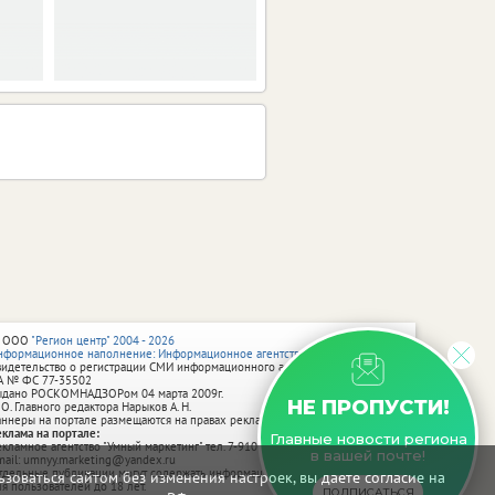
обновлении.
 ООО
"Регион центр" 2004 - 2026
нформационное наполнение: Информационное агентство vRossii.ru
видетельство о регистрации СМИ информационного агентства vRossii.ru
А № ФС 77‑35502
ыдано РОСКОМНАДЗОРом 04 марта 2009г.
НЕ ПРОПУСТИ!
 О. Главного редактора Нарыков А. Н.
аннеры на портале размещаются на правах рекламы.
еклама на портале:
Главные новости региона
екламное агентство "Умный маркетинг" тел. 7-910-267-70-40,
в вашей почте!
mail: umnyy.marketing@yandex.ru
тдельные публикации могут содержать информацию, не предназначенную
зоваться сайтом без изменения настроек, вы даете согласие на
ля пользователей до 18 лет.
ПОДПИСАТЬСЯ