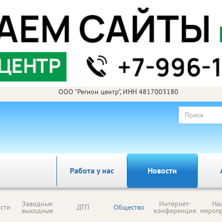
ООО "Регион центр", ИНН 4817003180
Работа у нас
Новости
Заводные
Интернет-
На
сти
ДТП
Общество
выходные
конференция
мероп