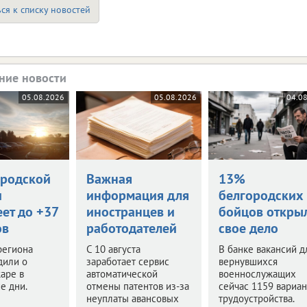
ся к списку новостей
ние новости
05.08.2026
05.08.2026
04.0
ородской
Важная
13%
и
информация для
белгородских
ет до +37
иностранцев и
бойцов откры
ов
работодателей
свое дело
региона
С 10 августа
В банке вакансий д
дили о
заработает сервис
вернувшихся
аре в
автоматической
военнослужащих
е дни.
отмены патентов из-за
сейчас 1159 вариан
неуплаты авансовых
трудоустройства.