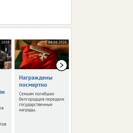
8.2026
04.08.2026
04.08.2026
Награждены
В Белгородской
посмертно
области готовят
ли
мастер-план по
Семьям погибших
модернизации
белгородцев передали
государственные
коммунальных
ля
награды.
сетей
Существующая
тов
инфраструктура
нуждается в