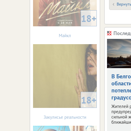
Вернуть
18+
Послед
Майкл
В Белг
област
потепле
градус
18+
Жителей 
предупре
сильной ж
Закулисье реальности
ближайши