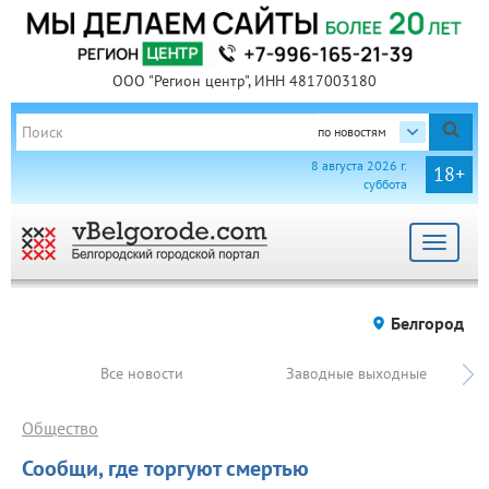
ООО "Регион центр", ИНН 4817003180
по новостям
8 августа 2026 г.
18+
суббота
Toggle
navigat
Белгород
Все новости
Заводные выходные
Общество
Сообщи, где торгуют смертью