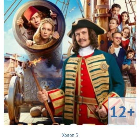
12+
Холоп 3