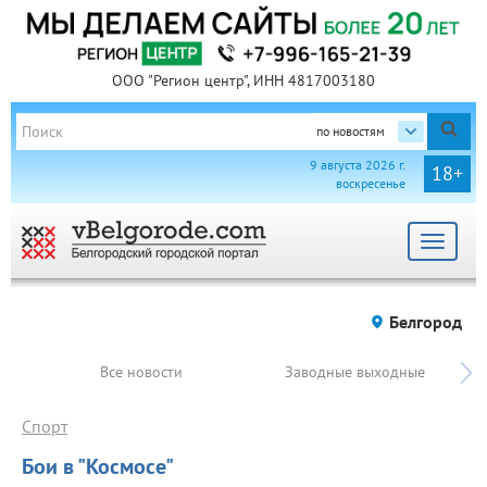
ООО "Регион центр", ИНН 4817003180
по новостям
9 августа 2026 г.
18+
воскресенье
Toggle
navigat
Белгород
Все новости
Заводные выходные
Спорт
Бои в "Космосе"