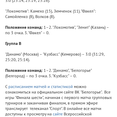
3:0 (25:14, 25:19, 25:16).
"Локомотив": Камехо (15), Земченок (11). "Факел":
Самойленко (8), Волков (8).
Положение команд:
1–2. "Локомотив", "Зенит" (Казань) –
по 3 очка. 3. "Факел" – 0.
Группа B
"Динамо" (Москва) – "Кузбасс" (Кемерово) – 3:0 (31:29,
25:20, 25:14).
Положение команд:
1–2. "Динамо", "Белогорье"
(Белгород) – по 3 очка. 3. "Кузбасс" – 0.
С
расписанием матчей и статистикой
можно
ознакомиться на официальном сайте ВК "Белогорье". Все
игры "Финала шести", начиная с первого матча групповых
турниров и заканчивая финалом, в прямом эфире
транслирует телеканал "Спорт". В онлайне все матчи
доступны к просмотру на
сайте
Всероссийской