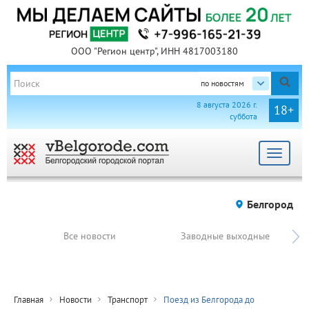
ООО "Регион центр", ИНН 4817003180
по новостям
8 августа 2026 г.
18+
суббота
Toggle
navigat
Белгород
Все новости
Заводные выходные
Главная
Новости
Транспорт
Поезд из Белгорода до