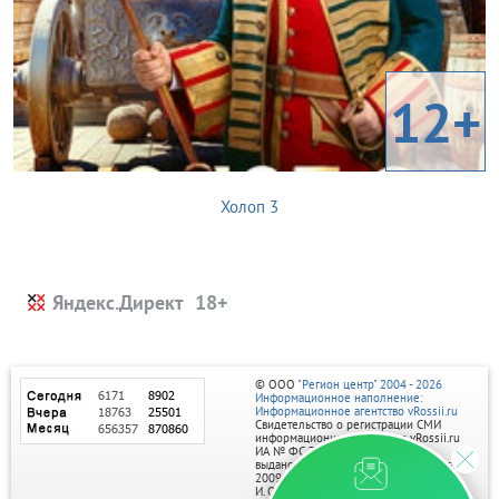
12+
Холоп 3
Яндекс.Директ
© ООО
"Регион центр" 2004 - 2026
Информационное наполнение:
Информационное агентство vRossii.ru
Свидетельство о регистрации СМИ
информационного агентства vRossii.ru
ИА № ФС 77‑35502
выдано РОСКОМНАДЗОРом 04 марта
2009г.
И. О. Главного редактора Нарыков А. Н.