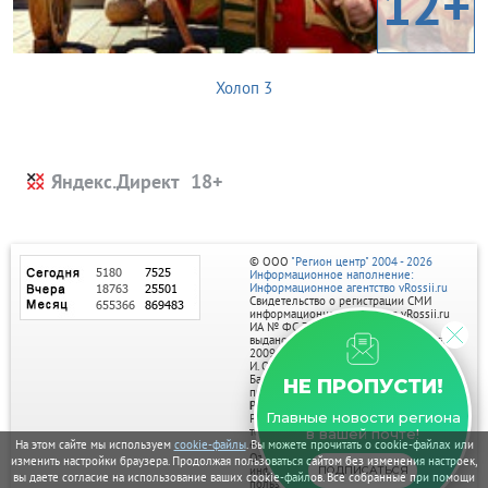
12+
Холоп 3
Яндекс.Директ
© ООО
"Регион центр" 2004 - 2026
Информационное наполнение:
Информационное агентство vRossii.ru
Свидетельство о регистрации СМИ
информационного агентства vRossii.ru
ИА № ФС 77‑35502
выдано РОСКОМНАДЗОРом 04 марта
2009г.
И. О. Главного редактора Нарыков А. Н.
Баннеры на портале размещаются на
НЕ ПРОПУСТИ!
правах рекламы.
Реклама на портале:
Главные новости региона
Рекламное агентство "Умный маркетинг"
тел. 7-910-267-70-40,
в вашей почте!
email: umnyy.marketing@yandex.ru
На этом сайте мы используем
cookie-файлы
. Вы можете прочитать о cookie-файлах или
Отдельные публикации могут содержать
изменить настройки браузера. Продолжая пользоваться сайтом без изменения настроек,
информацию, не предназначенную для
ПОДПИСАТЬСЯ
вы даете согласие на использование ваших cookie-файлов. Все собранные при помощи
пользователей до 18 лет.