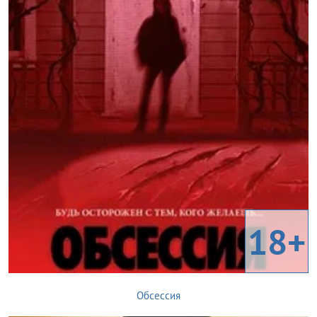
18+
Обсессия