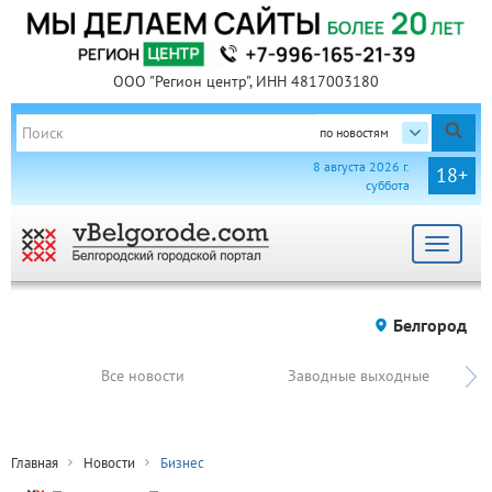
ООО "Регион центр", ИНН 4817003180
по новостям
8 августа 2026 г.
18+
суббота
Toggle
navigat
Белгород
Все новости
Заводные выходные
Главная
Новости
Бизнес