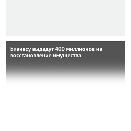
Бизнесу выдадут 400 миллионов на
Бизнесу выдадут 400 миллионов на
восстановление имущества
восстановление имущества
10 мая 2023 г. 9:20
Одновременно стартует вторая волна сбора заявок от
пострадавших из-за обстрелов предприятий
Белгородской области.