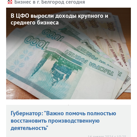
Бизнес в г. Белгород сегодня
В ЦФО выросли доходы крупного и
В ЦФО выросли доходы крупного и
среднего бизнеса
среднего бизнеса
30 сентября 2024 г. 10:01
Относительно прошлого года предприятия заработали
на 11 трлн больше.
Губернатор: "Важно помочь полностью
восстановить производственную
деятельность"
16 января 2024 г. 10:25