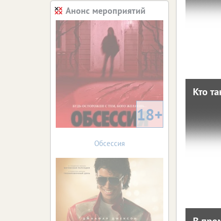
Помо
Анонс мероприятий
нико
Кто т
Кто т
18+
29 ноября 
Выгодно
Обсессия
В про