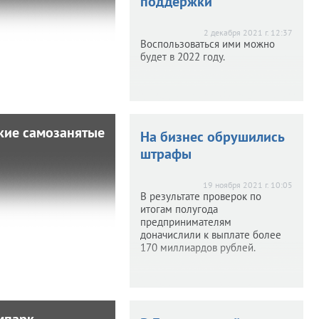
поддержки
щь предпринимателям
гда не бывает лишней.
2 декабря 2021 г. 12:37
Воспользоваться ими можно
будет в 2022 году.
акие самозанятые
акие самозанятые
На бизнес обрушились
штрафы
2021 г. 16:09
 ли быть самозанятым,
19 ноября 2021 г. 10:05
и какие у них бонусы?
В результате проверок по
итогам полугода
предпринимателям
доначислили к выплате более
170 миллиардов рублей.
мпарк