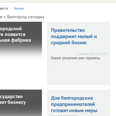
вости
Бизнес
в г. Белгород сегодня
городской
В Белгородской
Правительство
ти появится
области появится
поддержит малый и
ьная фабрика
фельная фабрика
средний бизнес
2022 г. 9:05
2 марта 2022 г. 16:18
инию по производству
Какие решения уже приняты.
льных полуфабрикатов
пустит резидент ТОСЭР
"Губкин".
осударство
Как государство
Для белгородских
ает бизнесу
омогает бизнесу
предпринимателей
готовят новые меры
 2021 г. 9:51