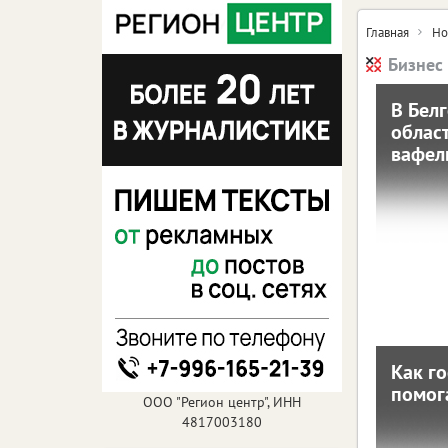
Главная
Но
Бизнес 
В Бел
облас
вафел
ва
11 апреля 
Л
вафе
за
Как г
помог
п
ООО "Регион центр", ИНН
4817003180
10 декабря