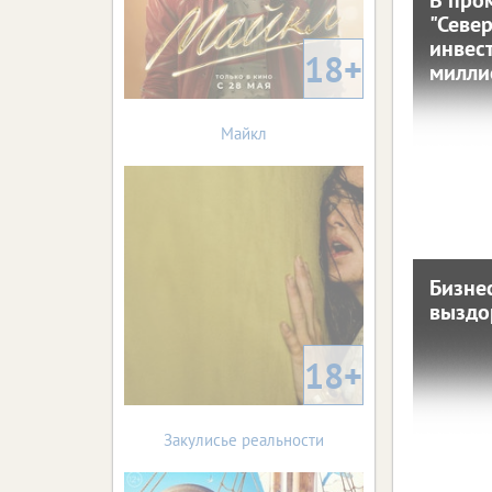
"Севе
инвес
ин
18+
милли
Майкл
4 октября 
На тер
Бизнес
Бизнес
выздо
18+
22 июня 20
Впервые
предпри
Закулисье реальности