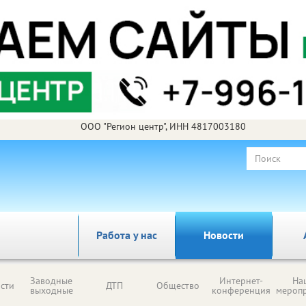
ООО "Регион центр", ИНН 4817003180
Работа у нас
Новости
Заводные
Интернет-
На
сти
ДТП
Общество
выходные
конференция
мероп