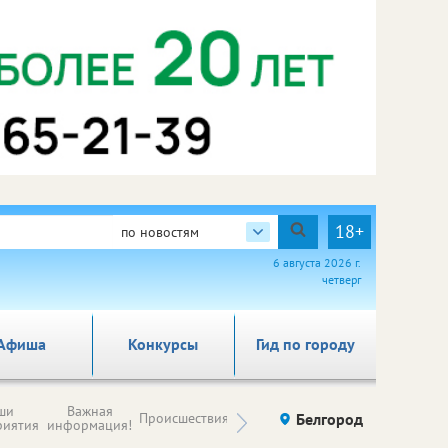
18+
по новостям
6 августа 2026 г.
четверг
Афиша
Конкурсы
Гид по городу
Новости
ши
Важная
Происшествия
Здоровье
Белгород
Ку
компаний (на
риятия
информация!
правах
рекламы)