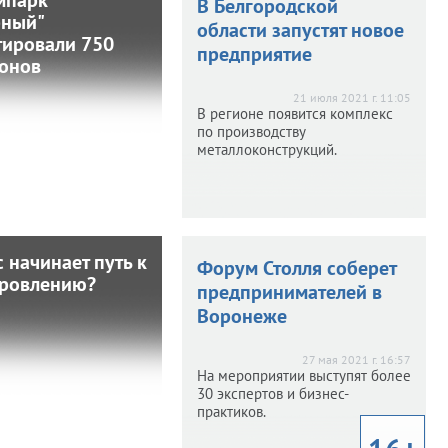
В промпарк
В Белгородской
рный"
"Северный"
области запустят новое
тировали 750
вестировали 750
предприятие
онов
миллионов
21 июля 2021 г. 11:05
В регионе появится комплекс
2021 г. 11:25
по производству
ритории размещены 39
металлоконструкций.
резидентов.
 начинает путь к
 начинает путь к
Форум Столля соберет
ровлению?
выздоровлению?
предпринимателей в
Воронеже
21 г. 14:21
 с 2017 года в России
27 мая 2021 г. 16:57
число открывшихся
На мероприятии выступят более
ятий превысило число
30 экспертов и бизнес-
закрывшихся.
практиков.