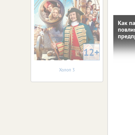
Как п
повли
по
предп
пр
12+
27 мая 202
Изучаем
эконом
одно
Холоп 3