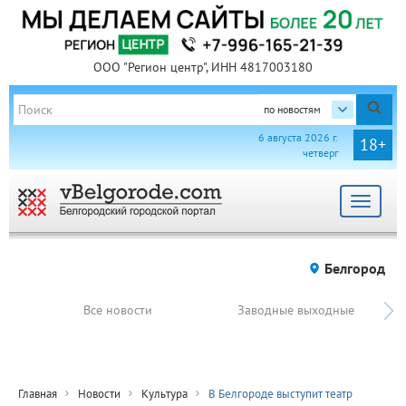
ООО "Регион центр", ИНН 4817003180
по новостям
6 августа 2026 г.
18+
четверг
Toggle
navigat
Белгород
Все новости
Заводные выходные
Главная
Новости
Культура
В Белгороде выступит театр