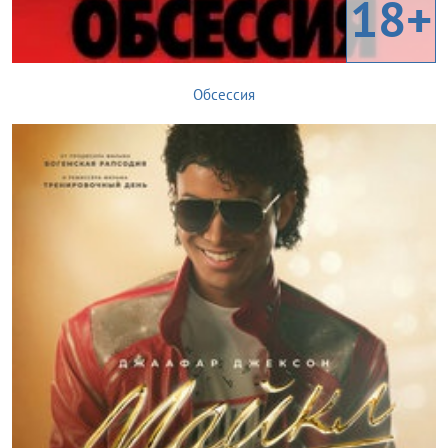
18+
Обсессия