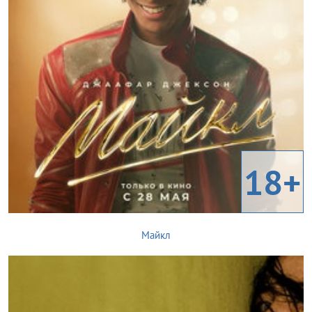
18+
Майкл