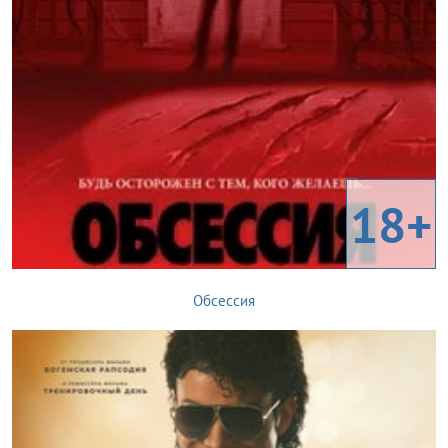
18+
Обсессия