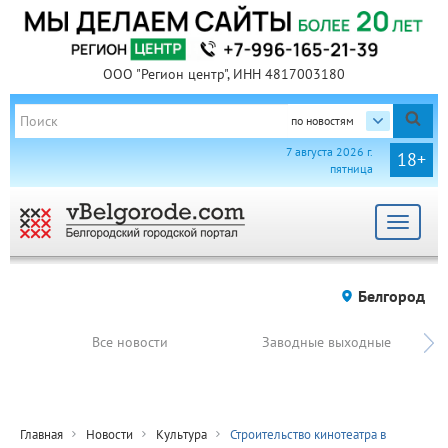
ООО "Регион центр", ИНН 4817003180
по новостям
7 августа 2026 г.
18+
пятница
Toggle
navigat
Белгород
Все новости
Заводные выходные
Главная
Новости
Культура
Строительство кинотеатра в