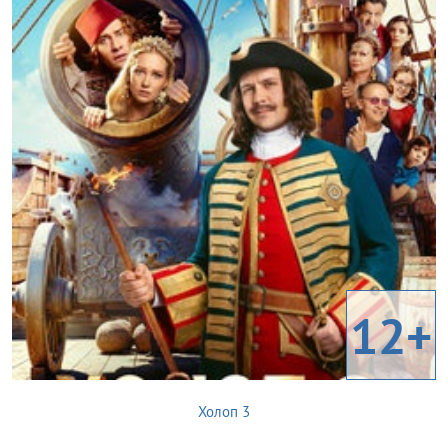
12+
Холоп 3